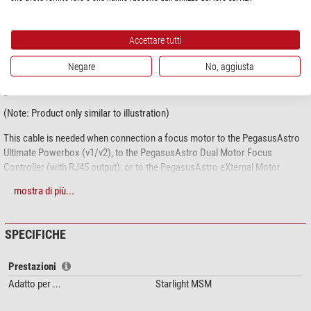
DESCRIZIONE PRODOTTO
Accettare tutti
Purtroppo, questa descrizione non è stato tradotto in italiano, in
Negare
No, aggiusta
modo da trovare a questo punto una descrizione inglese.
(Note: Product only similar to illustration)
This cable is needed when connection a focus motor to the PegasusAstro
Ultimate Powerbox (v1/v2), to the PegasusAstro Dual Motor Focus
Controller (with RJ45 output), or to the PegasusAstro eXternal Motor
Controller.
mostra di più...
Choose the correct version of the cable for your focus motor:
RJ45 to DB9: Robofocus, Moonlite, Lakeside or other generic unipolar
SPECIFICHE
stepper motors
Meade Zero Image Shift
Prestazioni
Rigel nStep
Adatto per ...
Starlight MSM
Starlight HSM
Starlight MSM