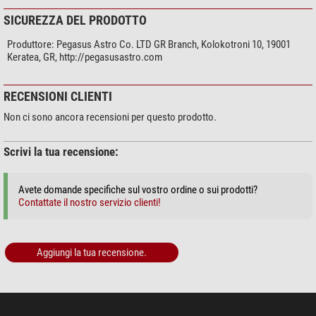
Lacerta Focus Motor
SICUREZZA DEL PRODOTTO
PegasusAstro Motor Focus Kit: No special cable is necessary. A regular
(straight) RJ45 to RJ45 cable (Ethernet or LAN cable) will work.
Produttore:
Pegasus Astro Co. LTD GR Branch, Kolokotroni 10, 19001
Keratea, GR, http://pegasusastro.com
RECENSIONI CLIENTI
Non ci sono ancora recensioni per questo prodotto.
Scrivi la tua recensione:
Avete domande specifiche sul vostro ordine o sui prodotti?
Contattate il nostro servizio clienti!
Aggiungi la tua recensione.