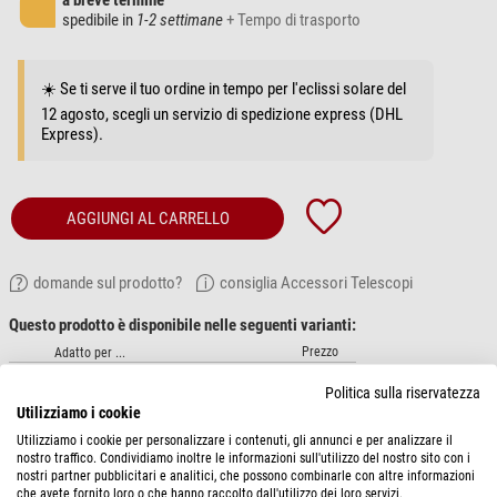
a breve termine
spedibile in
1-2 settimane
+ Tempo di trasporto
☀️ Se ti serve il tuo ordine in tempo per l'eclissi solare del
12 agosto, scegli un servizio di spedizione express (DHL
Express).
AGGIUNGI AL CARRELLO
domande sul prodotto?
consiglia Accessori Telescopi
Questo prodotto è disponibile nelle seguenti varianti:
Prezzo
Adatto per ...
Robofocus, Moonlite
$ 34,90
Politica sulla riservatezza
Rigel nStep
$ 24,90
Utilizziamo i cookie
Starlight HSM
$ 34,90
Utilizziamo i cookie per personalizzare i contenuti, gli annunci e per analizzare il
Starlight MSM
$ 34,90
nostro traffico. Condividiamo inoltre le informazioni sull'utilizzo del nostro sito con i
Lacerta
$ 24,90
nostri partner pubblicitari e analitici, che possono combinarle con altre informazioni
che avete fornito loro o che hanno raccolto dall'utilizzo dei loro servizi.