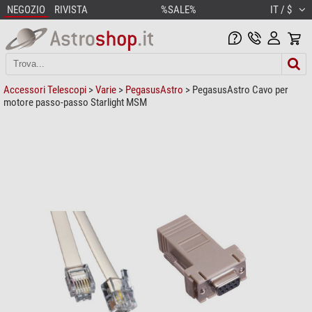
NEGOZIO
RIVISTA
%SALE%
IT / $
Accessori Telescopi
>
Varie
>
PegasusAstro
> PegasusAstro Cavo per
motore passo-passo Starlight MSM