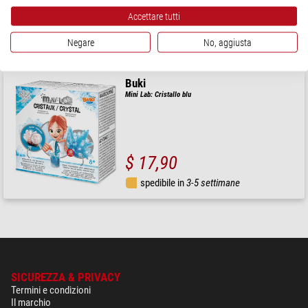
Accettare tutti
$ 17,90
Negare
No, aggiusta
spedibile in
1-2 settimane
Buki
Mini Lab: Cristallo blu
$ 17,90
spedibile in
3-5 settimane
SICUREZZA & PRIVACY
Termini e condizioni
Il marchio