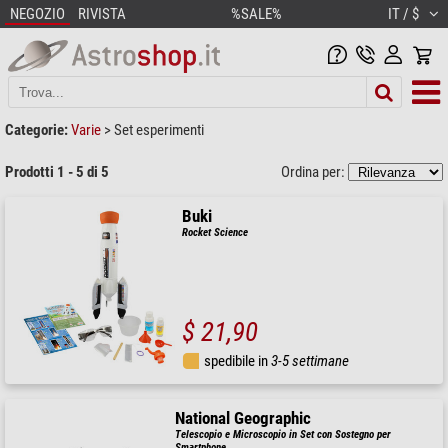
NEGOZIO
RIVISTA
%SALE%
IT / $
Categorie:
Varie
>
Set esperimenti
Prodotti 1 - 5 di 5
Ordina per:
Buki
Rocket Science
$ 21,90
spedibile in
3-5 settimane
National Geographic
Telescopio e Microscopio in Set con Sostegno per
Smartphone