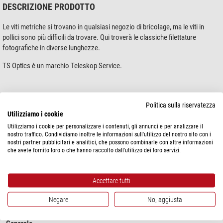
DESCRIZIONE PRODOTTO
Le viti metriche si trovano in qualsiasi negozio di bricolage, ma le viti in
pollici sono più difficili da trovare. Qui troverà le classiche filettature
fotografiche in diverse lunghezze.
TS Optics è un marchio Teleskop Service.
Politica sulla riservatezza
Utilizziamo i cookie
mostra di più...
Utilizziamo i cookie per personalizzare i contenuti, gli annunci e per analizzare il
nostro traffico. Condividiamo inoltre le informazioni sull'utilizzo del nostro sito con i
nostri partner pubblicitari e analitici, che possono combinarle con altre informazioni
che avete fornito loro o che hanno raccolto dall'utilizzo dei loro servizi.
SPECIFICHE
Prestazioni
Accettare tutti
Filettatura
3/8"
Negare
No, aggiusta
Lunghezza della filettatura (mm)
12