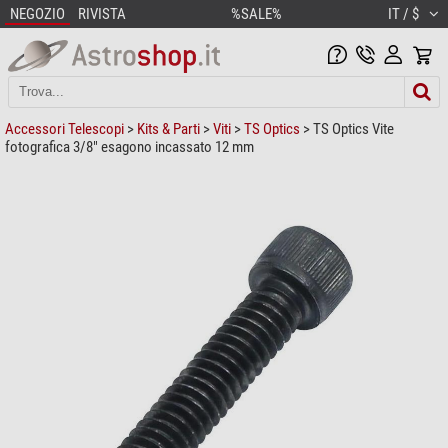
NEGOZIO
RIVISTA
%SALE%
IT / $
Accessori Telescopi
>
Kits & Parti
>
Viti
>
TS Optics
> TS Optics Vite
fotografica 3/8" esagono incassato 12 mm