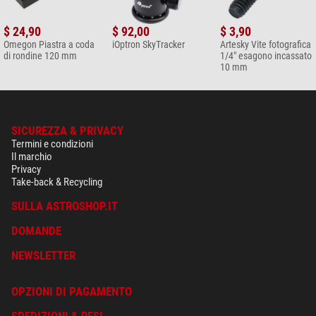
$ 24,90
$ 92,00
$ 3,90
Omegon Piastra a coda
iOptron SkyTracker
Artesky Vite fotografica
di rondine 120 mm
1/4" esagono incassato
10 mm
SICUREZZA & PRIVACY
Termini e condizioni
Il marchio
Privacy
Take-back & Recycling
SULLA ASTROSHOP.IT
DOMANDE
NEWSLETTER
OPZIONI DI PAGAMENTO