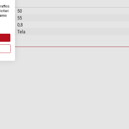
raffico.
50
icitari
hanno
55
0,8
Tela