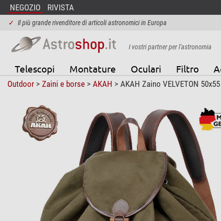
NEGOZIO
RIVISTA
✓
Il più grande rivenditore di articoli astronomici in Europa
I vostri partner per l'astronomia
Telescopi
Montature
Oculari
Filtro
A
Outdoor
>
Zaini e borse
>
AKAH
> AKAH Zaino VELVETON 50x55