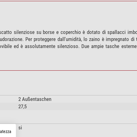
catto silenziose su borse e coperchio è dotato di spallacci imbot
razione. Per proteggere dall'umidità, lo zaino è impregnato di te
imovibile ed è assolutamente silenzioso. Due ampie tasche esterne
2 Außentaschen
27,5
si
rvatezza