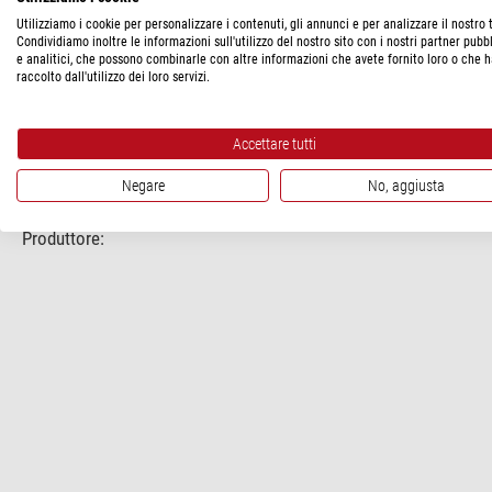
Generale
Utilizziamo i cookie per personalizzare i contenuti, gli annunci e per analizzare il nostro t
Larghezza (cm)
Condividiamo inoltre le informazioni sull'utilizzo del nostro sito con i nostri partner pubbl
e analitici, che possono combinarle con altre informazioni che avete fornito loro o che 
Altezza (cm)
raccolto dall'utilizzo dei loro servizi.
Peso (kg)
Materiale
Accettare tutti
Negare
No, aggiusta
SICUREZZA DEL PRODOTTO
Produttore: