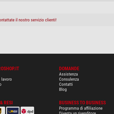
ntattate il nostro servizio clienti!
ROSHOP.IT
DOMANDE
Assistenza
i lavoro
Consulenza
o
Contatti
Blog
& RESI
BUSINESS TO BUSINESS
Programma di affiliazione
Diventa un rivenditore