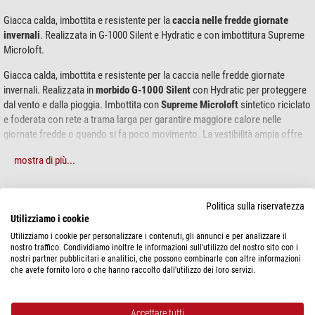
Giacca calda, imbottita e resistente per la
caccia nelle fredde giornate
invernali
. Realizzata in G-1000 Silent e Hydratic e con imbottitura Supreme
Microloft.
Giacca calda, imbottita e resistente per la caccia nelle fredde giornate
invernali. Realizzata in
morbido G-1000 Silent
con Hydratic per proteggere
dal vento e dalla pioggia. Imbottita con
Supreme Microloft
sintetico riciclato
e foderata con rete a trama larga per garantire maggiore calore nelle
giornate fredde o quando si fa poco movimento. La vestibilità ampia offre
libertà di movimento e spazio per indossare strati di abbigliamento isolanti.
mostra di più...
Dettagli ben studiati consentono di concentrarsi sul compito da svolgere,
come ad esempio i
ganci per fissare una radio
su entrambe le spalle. Sul
SPECIFICHE
lato sinistro è presente una grande tasca napoleonica e all'altezza del petto
Politica sulla riservatezza
Utilizziamo i cookie
sono presenti tasche scaldamani foderate in pile. Le ampie tasche a
soffietto con patta, posizionate leggermente più in basso, sono dotate di
Utilizziamo i cookie per personalizzare i contenuti, gli annunci e per analizzare il
Prestazioni
nostro traffico. Condividiamo inoltre le informazioni sull'utilizzo del nostro sito con i
aperture aggiuntive sui lati. Due tasche interne in rete consentono di riporre
Tipo di rivestimento
Giacche e gilet
nostri partner pubblicitari e analitici, che possono combinarle con altre informazioni
oggetti come un berretto o dei guanti.
Taglia
M
che avete fornito loro o che hanno raccolto dall'utilizzo dei loro servizi.
Fascia d'età
Adulti
Adatto per ...
Uomini
Accettare tutti