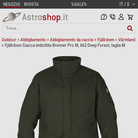
NEGOZIO
RIVISTA
%SALE%
IT / $
Outdoor
>
Abbigliamento
>
Abbigliamento da caccia
>
Fjällräven
>
Värmland
> Fjällräven Giacca imbottita Brenner Pro M, 662 Deep Forest, taglia M