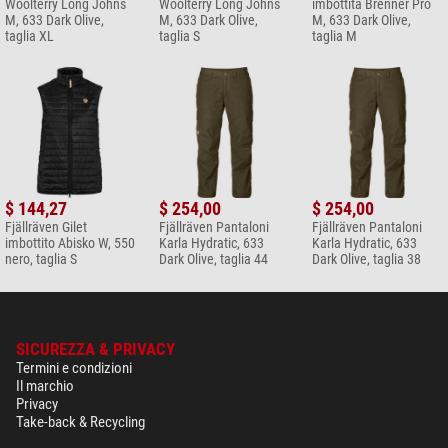
Woolterry Long Johns
Woolterry Long Johns
imbottita Brenner Pro
M, 633 Dark Olive,
M, 633 Dark Olive,
M, 633 Dark Olive,
taglia XL
taglia S
taglia M
$ 144,27
$ 254,00
$ 254,00
Fjällräven Gilet
Fjällräven Pantaloni
Fjällräven Pantaloni
imbottito Abisko W, 550
Karla Hydratic, 633
Karla Hydratic, 633
nero, taglia S
Dark Olive, taglia 44
Dark Olive, taglia 38
SICUREZZA & PRIVACY
Termini e condizioni
Il marchio
Privacy
Take-back & Recycling