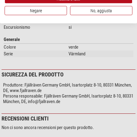
Utilizzo
Negare
No, aggiusta
Caccia
si
Osservazione della natura
si
Escursionismo
si
Generale
Colore
verde
Serie
Värmland
SICUREZZA DEL PRODOTTO
Produttore:
Fjällräven Germany GmbH, Isartorplatz 8-10, 80331 München,
DE, www.fjallraven.de
Persona responsabile:
Fjällräven Germany GmbH, Isartorplatz 8-10, 80331
München, DE,
info@fjallraven.de
RECENSIONI CLIENTI
Non ci sono ancora recensioni per questo prodotto.