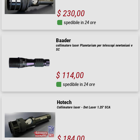
$ 230,00
spedibile in
24 ore
Baader
collimatore laser Planetarium per telescopi newtoniani e
SC
$ 114,00
spedibile in
24 ore
Hotech
Collimatore laser - Dot Laser 1.25" SCA
$ 184,00