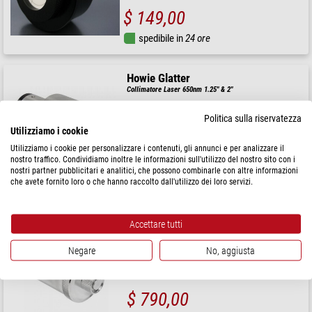
$ 149,00
spedibile in
24 ore
Howie Glatter
Collimatore Laser 650nm 1.25" & 2"
Politica sulla riservatezza
Utilizziamo i cookie
Utilizziamo i cookie per personalizzare i contenuti, gli annunci e per analizzare il
$ 810,00
nostro traffico. Condividiamo inoltre le informazioni sull'utilizzo del nostro sito con i
nostri partner pubblicitari e analitici, che possono combinarle con altre informazioni
spedibile in
3-6 mesi
che avete fornito loro o che hanno raccolto dall'utilizzo dei loro servizi.
Howie Glatter
Accettare tutti
Collimatore Laser 635nm 2"
Negare
No, aggiusta
$ 790,00