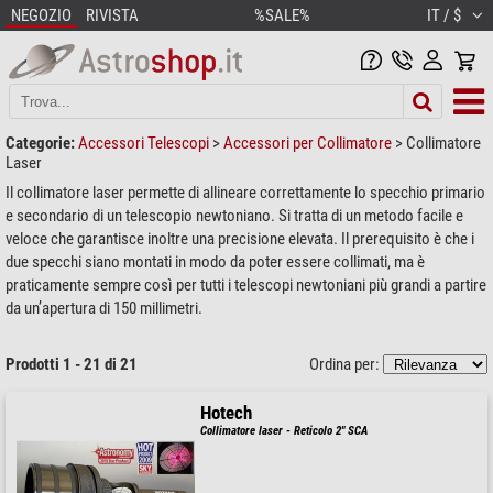
NEGOZIO
RIVISTA
%SALE%
IT / $
Categorie:
Accessori Telescopi
>
Accessori per Collimatore
>
Collimatore
Laser
Il collimatore laser permette di allineare correttamente lo specchio primario
e secondario di un telescopio newtoniano. Si tratta di un metodo facile e
veloce che garantisce inoltre una precisione elevata. Il prerequisito è che i
due specchi siano montati in modo da poter essere collimati, ma è
praticamente sempre così per tutti i telescopi newtoniani più grandi a partire
da un’apertura di 150 millimetri.
Prodotti 1 - 21 di 21
Ordina per:
Hotech
Collimatore laser - Reticolo 2" SCA