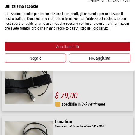
Politica sulla riservatezza
Fascia riscaldante ZeroDew da 11" a 12" - USB
Utilizziamo i cookie
Utilizziamo i cookie per personalizzare i contenuti, gli annunci e per analizzare il
nostro traffico. Condividiamo inoltre le informazioni sull'utilizzo del nostro sito con i
nostri partner pubblicitari e analitici, che possono combinarle con altre informazioni
che avete fornito loro o che hanno raccolto dall'utilizzo dei loro servizi.
$ 122,00
spedibile in
3-5 settimane
Accettare tutti
Negare
No, aggiusta
Lunatico
Fascia riscaldante OTA ZeroDew 100/110 mm - USB
$ 79,00
spedibile in
3-5 settimane
Lunatico
Fascia riscaldante ZeroDew 14" - USB