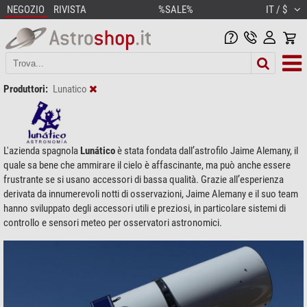
NEGOZIO
RIVISTA
%SALE%
IT / $
Produttori:
Lunatico
L'azienda spagnola
Lunático
è stata fondata dall’astrofilo Jaime Alemany, il
quale sa bene che ammirare il cielo è affascinante, ma può anche essere
frustrante se si usano accessori di bassa qualità. Grazie all’esperienza
derivata da innumerevoli notti di osservazioni, Jaime Alemany e il suo team
hanno sviluppato degli accessori utili e preziosi, in particolare sistemi di
controllo e sensori meteo per osservatori astronomici.