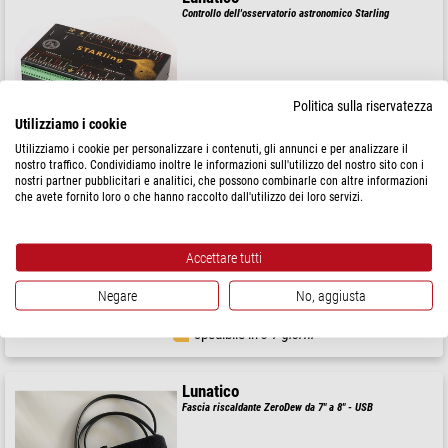
Controllo dell'osservatorio astronomico Starling
$ 1.210,00
Politica sulla riservatezza
Utilizziamo i cookie
spedibile in
1-2 settimane
Utilizziamo i cookie per personalizzare i contenuti, gli annunci e per analizzare il
nostro traffico. Condividiamo inoltre le informazioni sull'utilizzo del nostro sito con i
nostri partner pubblicitari e analitici, che possono combinarle con altre informazioni
che avete fornito loro o che hanno raccolto dall'utilizzo dei loro servizi.
Lunatico
Supporto camera per barra contrappesi DuoScope ONE-C 20
mm
Accettare tutti
Negare
No, aggiusta
$ 126,00
spedibile in
3-7 giorni
Lunatico
Fascia riscaldante ZeroDew da 7" a 8" - USB