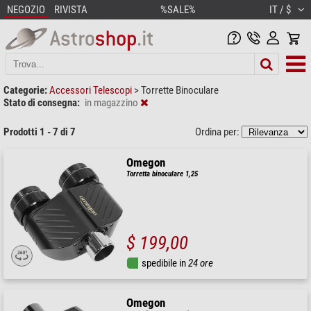
NEGOZIO
RIVISTA
%SALE%
IT / $
Categorie:
Accessori Telescopi
>
Torrette Binoculare
Stato di consegna:
in magazzino
Prodotti 1 - 7 di 7
Ordina per:
Omegon
Torretta binoculare 1,25
$ 199,00
spedibile in
24 ore
Omegon