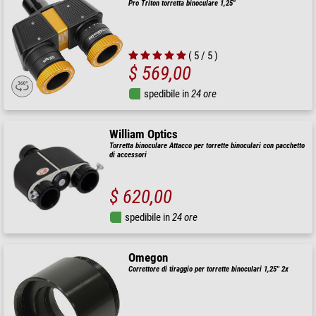
Pro Triton torretta binoculare 1,25"
( 5 / 5 )
$ 569,00
spedibile in
24 ore
William Optics
Torretta binoculare Attacco per torrette binoculari con pacchetto
di accessori
$ 620,00
spedibile in
24 ore
Omegon
Correttore di tiraggio per torrette binoculari 1,25'' 2x