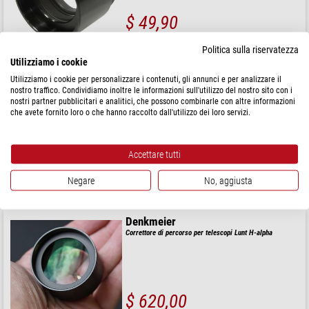
$ 49,90
spedibile in
24 ore
Politica sulla riservatezza
Utilizziamo i cookie
Utilizziamo i cookie per personalizzare i contenuti, gli annunci e per analizzare il
Omegon
nostro traffico. Condividiamo inoltre le informazioni sull'utilizzo del nostro sito con i
Correttore di tiraggio per torrette binoculari 1,25" 1,6x
nostri partner pubblicitari e analitici, che possono combinarle con altre informazioni
che avete fornito loro o che hanno raccolto dall'utilizzo dei loro servizi.
Accettare tutti
$ 49,90
Negare
No, aggiusta
spedibile in
24 ore
Denkmeier
Correttore di percorso per telescopi Lunt H-alpha
$ 620,00