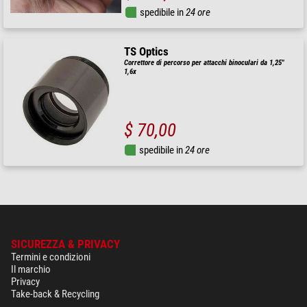
spedibile in
24 ore
TS Optics
Correttore di percorso per attacchi binoculari da 1,25"
1,6x
$ 70,00
spedibile in
24 ore
SICUREZZA & PRIVACY
Termini e condizioni
Il marchio
Privacy
Take-back & Recycling