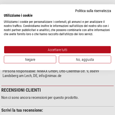
Politica sulla riservatezza
Utilizziamo i cookie
mostra di più...
Utilizziamo i cookie per personalizzare i contenuti, gli annunci e per analizzare il
nostro traffico. Condividiamo inoltre le informazioni sull'utilizzo del nostro sito con i
nostri partner pubblicitari e analitici, che possono combinarle con altre informazioni
SPECIFICHE
che avete fornito loro o che hanno raccolto dall'utilizzo dei loro servizi.
Accettare tutti
SICUREZZA DEL PRODOTTO
Negare
No, aggiusta
Produttore:
Unihedron, 4 Lawrence Ave., L3M 2L9 Grimsby, Ontario, CA,
http://unihedron.com
Persona responsabile:
NIMAX GmbH, Otto-Lilienthal-Str. 9, 86899
Landsberg am Lech, DE,
info@nimax.de
RECENSIONI CLIENTI
Non ci sono ancora recensioni per questo prodotto.
Scrivi la tua recensione: