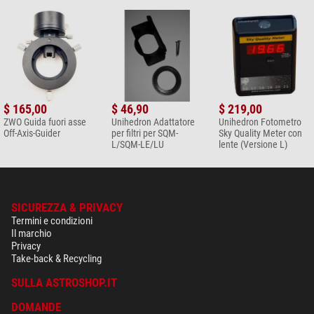
$ 165,00
$ 46,90
$ 219,00
ZWO Guida fuori asse
Unihedron Adattatore
Unihedron Fotometro
Off-Axis-Guider
per filtri per SQM-
Sky Quality Meter con
L/SQM-LE/LU
lente (Versione L)
SICUREZZA & PRIVACY
Termini e condizioni
Il marchio
Privacy
Take-back & Recycling
SULLA ASTROSHOP.IT
DOMANDE