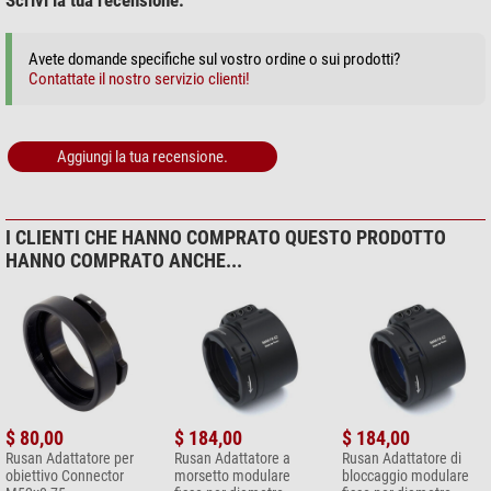
Scrivi la tua recensione:
+ Mostra più accessori in questa categoria: 2
Avete domande specifiche sul vostro ordine o sui prodotti?
Cura & Pulizia > Liquidi e kit per pulizia (4)
Contattate il nostro servizio clienti!
Zoomion sistema di pulizia
$ 1,90*
Aggiungi la tua recensione.
+ Mostra più accessori in questa categoria: 3
Cura & Pulizia > Altro (2)
I CLIENTI CHE HANNO COMPRATO QUESTO PRODOTTO
Omegon Panno in microfibra
HANNO COMPRATO ANCHE...
20cm x 20cm
$ 6,90*
+ Mostra più accessori in questa categoria: 1
*
Tutti i prezzi includono IVA e costi di spedizione.
$ 80,00
$ 184,00
$ 184,00
Rusan Adattatore per
Rusan Adattatore a
Rusan Adattatore di
obiettivo Connector
morsetto modulare
bloccaggio modulare