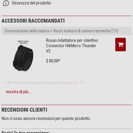
Sicurezza del prodotto
ACCESSORI RACCOMANDATI
Osservazione della natura > Visori notturni & camere termiche (11)
Rusan Adattatore per obiettivo
Connector HikMicro Thunder
V2
$ 80,00*
+ Mostra più accessori in questa categoria: 10
mostra di più...
Osservazione solare > Filtri solari (3)
Omegon Filtri solari Solar
Safe Easy Cam Filter
RECENSIONI CLIENTI
$ 6,90*
Non ci sono ancora recensioni per questo prodotto.