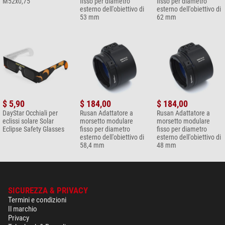
M52x0,75
fisso per diametro
fisso per diametro
esterno dell'obiettivo di
esterno dell'obiettivo di
53 mm
62 mm
$ 5,90
$ 184,00
$ 184,00
DayStar Occhiali per
Rusan Adattatore a
Rusan Adattatore a
eclissi solare Solar
morsetto modulare
morsetto modulare
Eclipse Safety Glasses
fisso per diametro
fisso per diametro
esterno dell'obiettivo di
esterno dell'obiettivo di
58,4 mm
48 mm
SICUREZZA & PRIVACY
Termini e condizioni
Il marchio
Privacy