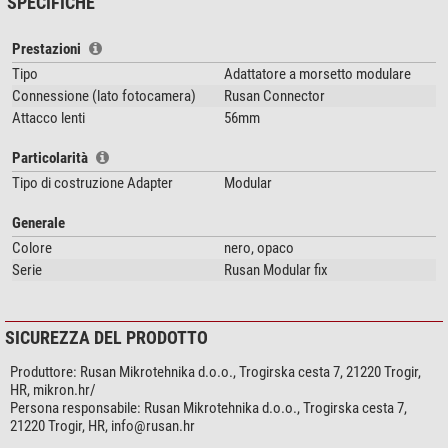
SPECIFICHE
tramite una chiusura a baionetta. Il connettore viene quindi collegato
all'apparecchio ausiliario tramite un anello intermedio (di solito incluso nella
Prestazioni
fornitura dell'ottica secondaria).
Tipo
Adattatore a morsetto modulare
ATTENZIONE:
Connessione (lato fotocamera)
Rusan Connector
Attacco lenti
56mm
misurare con precisione il diametro esterno del mirino.
Particolarità
Tipo di costruzione Adapter
Modular
Commento del nostro esperto:
Generale
L'immagine è solo un esempio!
Colore
nero, opaco
Per l'adattamento al dispositivo ausiliario è necessario il
connettore
Serie
Rusan Modular fix
appropriato
(non incluso nella fornitura di questo articolo).
Il collegamento sul lato del cannocchiale è indicato nella descrizione
SICUREZZA DEL PRODOTTO
dell'articolo o nelle specifiche tecniche.
Stefan Rieger
Produttore:
Rusan Mikrotehnika d.o.o., Trogirska cesta 7, 21220 Trogir,
HR, mikron.hr/
Persona responsabile:
Rusan Mikrotehnika d.o.o., Trogirska cesta 7,
21220 Trogir, HR,
info@rusan.hr