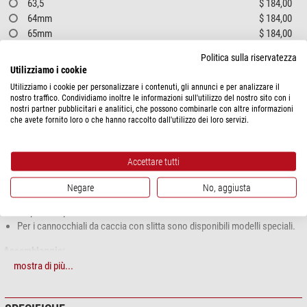
63,5
$ 184,00
64mm
$ 184,00
65mm
$ 184,00
66mm
$ 184,00
Politica sulla riservatezza
67mm
$ 184,00
Utilizziamo i cookie
Utilizziamo i cookie per personalizzare i contenuti, gli annunci e per analizzare il
nostro traffico. Condividiamo inoltre le informazioni sull'utilizzo del nostro sito con i
DESCRIZIONE PRODOTTO
nostri partner pubblicitari e analitici, che possono combinarle con altre informazioni
che avete fornito loro o che hanno raccolto dall'utilizzo dei loro servizi.
Rusan Modular adattatore a morsetto fisso
Questo manicotto di serraggio per dispositivi aggiuntivi viene fissato
saldamente all'obiettivo del mirino con tre viti, garantendo così un
Accettare tutti
collegamento stabile con un'elevata precisione di ripetibilità. Inoltre, ha una
struttura leggermente più sottile rispetto ai modelli con leva di serraggio.
Negare
No, aggiusta
Disponibile per mirini con diametro esterno dell'obiettivo di 30-67 mm.
Per i cannocchiali da caccia con slitta sono disponibili modelli speciali.
Assemblaggio:
mostra di più...
L'adattatore a morsetto viene regolato sul mirino e fissato con le tre viti. Il
connettore (da ordinare separatamente, non incluso nella fornitura) è
dotato di 4 perni di bloccaggio e viene collegato all'adattatore a morsetto