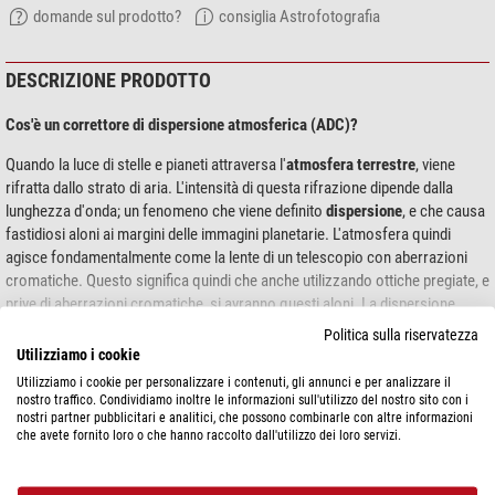
domande sul prodotto?
consiglia Astrofotografia
DESCRIZIONE PRODOTTO
Cos'è un correttore di dispersione atmosferica (ADC)?
Quando la luce di stelle e pianeti attraversa l'
atmosfera terrestre
, viene
rifratta dallo strato di aria. L'intensità di questa rifrazione dipende dalla
lunghezza d'onda; un fenomeno che viene definito
dispersione
, e che causa
fastidiosi aloni ai margini delle immagini planetarie. L'atmosfera quindi
agisce fondamentalmente come la lente di un telescopio con aberrazioni
cromatiche. Questo significa quindi che anche utilizzando ottiche pregiate, e
prive di aberrazioni cromatiche, si avranno questi aloni. La dispersione
dell'atmosfera terrestre infatti non può essere corretta dall'ottica del vostro
Politica sulla riservatezza
mostra di più...
telescopio. Qui entra in gioco il piccolo dispositivo ADC: consiste, in
Utilizziamo i cookie
sostanza, in due prismi ruotabili in vetro silicato. I prismi generano per così
Utilizziamo i cookie per personalizzare i contenuti, gli annunci e per analizzare il
dire una propria aberrazione cromatica, che compensa quella della
nostro traffico. Condividiamo inoltre le informazioni sull'utilizzo del nostro sito con i
SPECIFICHE
nostri partner pubblicitari e analitici, che possono combinarle con altre informazioni
dispersione terrestre. L'ADC
corregge
così questo fastidioso fenomeno.
che avete fornito loro o che hanno raccolto dall'utilizzo dei loro servizi.
La posizione dei prismi è regolabile tramite una piccola slitta.
Prestazioni
Connessione (lato fotocamera)
1,25" & T2