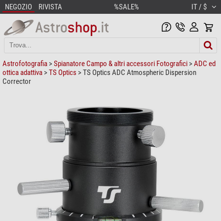
NEGOZIO
RIVISTA
%SALE%
IT / $
Astrofotografia
>
Spianatore Campo & altri accessori Fotografici
>
ADC ed
ottica adattiva
>
TS Optics
> TS Optics ADC Atmospheric Dispersion
Corrector