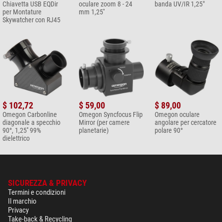
Chiavetta USB EQDir
oculare zoom 8 - 24
banda UV/IR 1,25"
per Montature
mm 1,25''
Skywatcher con RJ45
$ 102,72
$ 59,00
$ 89,00
Omegon Carbonline
Omegon Syncfocus Flip
Omegon oculare
diagonale a specchio
Mirror (per camere
angolare per cercatore
90°, 1,25'' 99%
planetarie)
polare 90°
dielettrico
SICUREZZA & PRIVACY
Termini e condizioni
Il marchio
Privacy
Take-back & Recycling