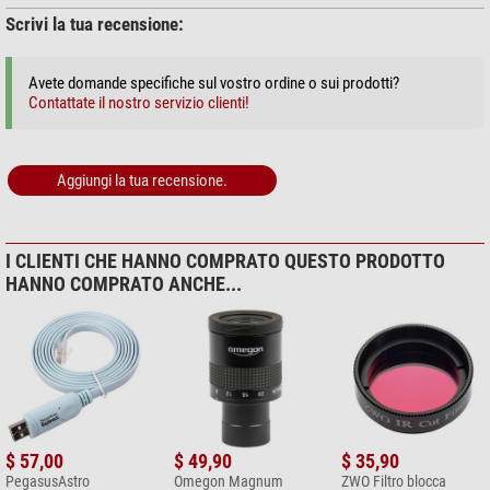
nanometri.
Scrivi la tua recensione:
Commento del nostro esperto:
Avete domande specifiche sul vostro ordine o sui prodotti?
Contattate il nostro servizio clienti!
L'uso dell'ADC dipende dal telescopio impiegato. Perché funzioni
correttamente, il rapporto focale dovrebbe essere inferiore a f/10. È
sempre il caso dei telescopi SC, tuttavia con altre ottiche potrebbe
Aggiungi la tua recensione.
essere utile l'uso di una lente di Barlow.
Come Barlow per l'ADC consigliamo:
Omegon Correttore di tiraggio
per torrette binoculari 1,25" 1,6x
, oppure
Omegon Correttore di
I CLIENTI CHE HANNO COMPRATO QUESTO PRODOTTO
tiraggio per torrette binoculari 1,25'' 2x
.
HANNO COMPRATO ANCHE...
(Bernd Gährken)
$ 57,00
$ 49,90
$ 35,90
PegasusAstro
Omegon Magnum
ZWO Filtro blocca