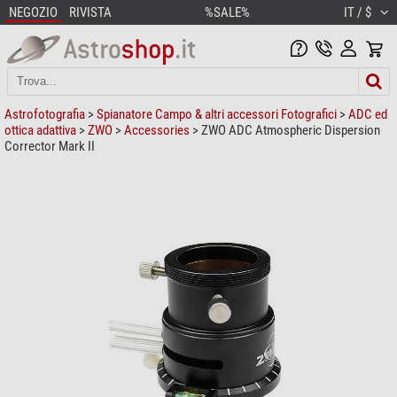
NEGOZIO
RIVISTA
%SALE%
IT / $
Astrofotografia
>
Spianatore Campo & altri accessori Fotografici
>
ADC ed
ottica adattiva
>
ZWO
>
Accessories
> ZWO ADC Atmospheric Dispersion
Corrector Mark II