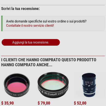
L'uso dell'ADC dipende dal telescopio impiegato. Perché funzioni
Scrivi la tua recensione:
correttamente, il rapporto focale dovrebbe essere inferiore a f/10. È
sempre il caso dei telescopi SC, tuttavia con altre ottiche potrebbe
essere utile l'uso di una lente di Barlow.
Avete domande specifiche sul vostro ordine o sui prodotti?
Contattate il nostro servizio clienti!
Come Barlow per l'ADC consigliamo:
Omegon Correttore di tiraggio
per torrette binoculari 1,25" 1,6x
, oppure
Omegon Correttore di
tiraggio per torrette binoculari 1,25'' 2x
.
Aggiungi la tua recensione.
(Bernd Gährken)
I CLIENTI CHE HANNO COMPRATO QUESTO PRODOTTO
HANNO COMPRATO ANCHE...
$ 35,90
$ 79,00
$ 52,00