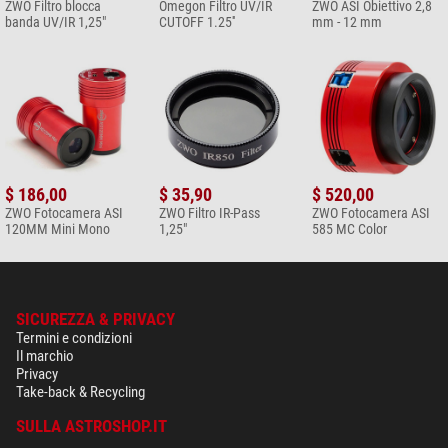
ZWO Filtro blocca
Omegon Filtro UV/IR
ZWO ASI Obiettivo 2,8
banda UV/IR 1,25"
CUTOFF 1.25''
mm - 12 mm
$ 186,00
$ 35,90
$ 520,00
ZWO Fotocamera ASI
ZWO Filtro IR-Pass
ZWO Fotocamera ASI
120MM Mini Mono
1,25"
585 MC Color
SICUREZZA & PRIVACY
Termini e condizioni
Il marchio
Privacy
Take-back & Recycling
SULLA ASTROSHOP.IT