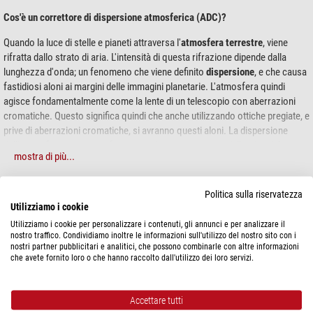
Cos'è un correttore di dispersione atmosferica (ADC)?
Quando la luce di stelle e pianeti attraversa l'
atmosfera terrestre
, viene
rifratta dallo strato di aria. L'intensità di questa rifrazione dipende dalla
lunghezza d'onda; un fenomeno che viene definito
dispersione
, e che causa
fastidiosi aloni ai margini delle immagini planetarie. L'atmosfera quindi
agisce fondamentalmente come la lente di un telescopio con aberrazioni
cromatiche. Questo significa quindi che anche utilizzando ottiche pregiate, e
prive di aberrazioni cromatiche, si avranno questi aloni. La dispersione
dell'atmosfera terrestre infatti non può essere corretta dall'ottica del vostro
mostra di più...
telescopio. Qui entra in gioco il piccolo dispositivo ADC: consiste, in
sostanza, in due prismi ruotabili in vetro silicato. I prismi generano per così
dire una propria aberrazione cromatica, che compensa quella della
Politica sulla riservatezza
SPECIFICHE
dispersione terrestre. L'ADC
corregge
così questo fastidioso fenomeno.
Utilizziamo i cookie
La posizione dei prismi è regolabile tramite una piccola slitta.
Utilizziamo i cookie per personalizzare i contenuti, gli annunci e per analizzare il
Prestazioni
nostro traffico. Condividiamo inoltre le informazioni sull'utilizzo del nostro sito con i
nostri partner pubblicitari e analitici, che possono combinarle con altre informazioni
Connessione (lato fotocamera)
T2
che avete fornito loro o che hanno raccolto dall'utilizzo dei loro servizi.
A chi serve il correttore?
Connessione (lato telescopio)
1,25"
Connessione (lato oculare)
1,25"
Il fenomeno della dispersione dipende molto dall'altezza sulla volta celeste
Connessione (lato opposto)
T2
dell'oggetto osservato. Più basso è l'oggetto più lunga è la strada che la sua
Accettare tutti
Rivestimento dell'ottica
multiplo