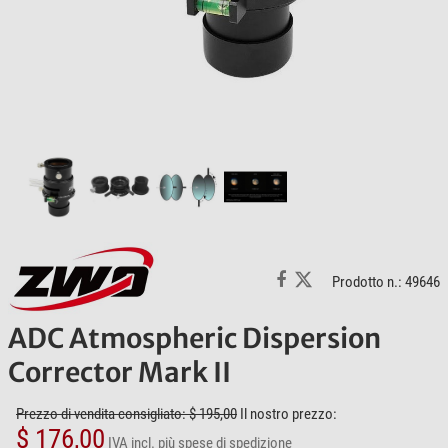
Prodotto n.: 49646
ADC Atmospheric Dispersion
Corrector Mark II
Prezzo di vendita consigliato: $ 195,00
Il nostro prezzo:
$ 176,00
IVA incl.
più spese di spedizione