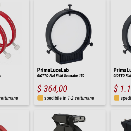
PrimaLuceLab
PrimaL
m
GIOTTO Flat Field Generator 150
GIOTTO Flat
$ 364,00
$ 1.
settimane
spedibile in
1-2 settimane
spedi