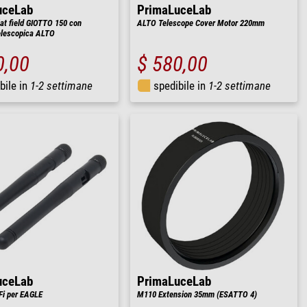
uceLab
PrimaLuceLab
at field GIOTTO 150 con
ALTO Telescope Cover Motor 220mm
elescopica ALTO
0,00
$ 580,00
bile in
1-2 settimane
spedibile in
1-2 settimane
uceLab
PrimaLuceLab
Fi per EAGLE
M110 Extension 35mm (ESATTO 4)