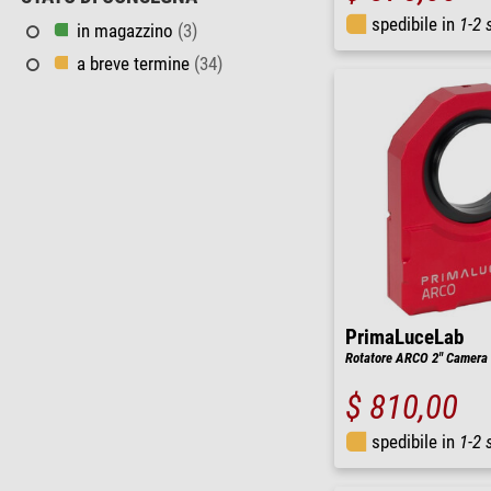
spedibile in
1-2 
in magazzino
(3)
a breve termine
(34)
PrimaLuceLab
Rotatore ARCO 2" Camera 
$ 810,00
spedibile in
1-2 