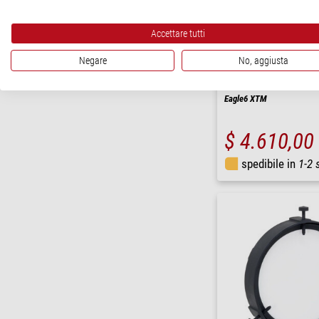
Accettare tutti
Negare
No, aggiusta
PrimaLuceLab
Eagle6 XTM
$ 4.610,00
spedibile in
1-2 