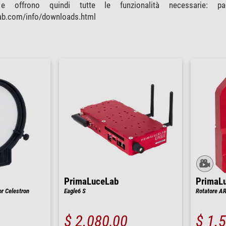
fia e offrono quindi tutte le funzionalità necessarie: 
lab.com/info/downloads.html
PrimaLuceLab
PrimaL
or Celestron
Eagle6 S
Rotatore A
$ 2.080,00
$ 1.