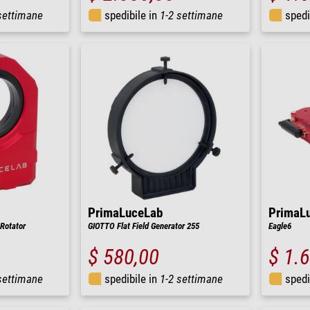
settimane
spedibile in
1-2 settimane
spedi
PrimaLuceLab
PrimaL
Rotator
GIOTTO Flat Field Generator 255
Eagle6
$ 580,00
$ 1.
settimane
spedibile in
1-2 settimane
spedi