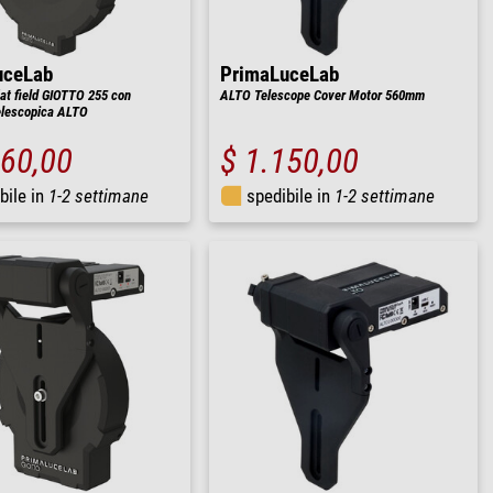
uceLab
PrimaLuceLab
t field GIOTTO 255 ​​con
ALTO Telescope Cover Motor 560mm
elescopica ALTO
260,00
$ 1.150,00
bile in
1-2 settimane
spedibile in
1-2 settimane