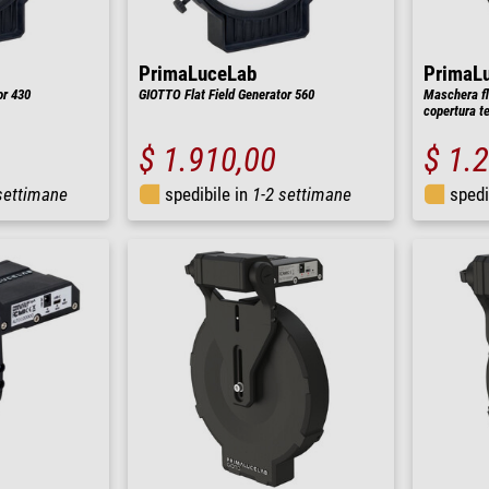
PrimaLuceLab
PrimaL
or 430
GIOTTO Flat Field Generator 560
Maschera fla
copertura t
$ 1.910,00
$ 1.
settimane
spedibile in
1-2 settimane
spedi