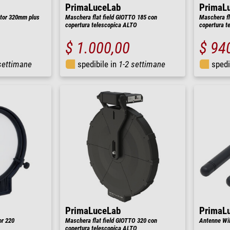
PrimaLuceLab
PrimaL
tor 320mm plus
Maschera flat field GIOTTO 185 con
Maschera fl
copertura telescopica ALTO
copertura t
$ 1.000,00
$ 94
settimane
spedibile in
1-2 settimane
spedi
PrimaLuceLab
PrimaL
or 220
Maschera flat field GIOTTO 320 con
Antenne Wi
copertura telescopica ALTO