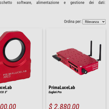
pacchetto software, alimentazione e gestione dei dati:
Ordina per:
uceLab
PrimaLuceLab
RCO 3"
Eagle6 Pro
500,00
$ 2.880,00