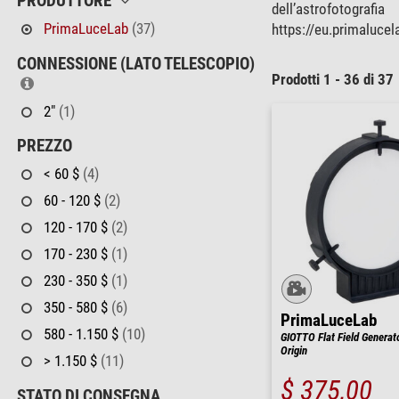
PRODUTTORE
dell’astrofotogra
PrimaLuceLab
(37)
https://eu.primaluce
CONNESSIONE (LATO TELESCOPIO)
Prodotti 1 - 36 di 37
2"
(1)
PREZZO
< 60 $
(4)
60 - 120 $
(2)
120 - 170 $
(2)
170 - 230 $
(1)
230 - 350 $
(1)
350 - 580 $
(6)
PrimaLuceLab
580 - 1.150 $
(10)
GIOTTO Flat Field Generat
Origin
> 1.150 $
(11)
$ 375,00
STATO DI CONSEGNA