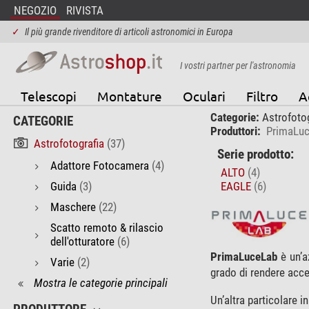
NEGOZIO
RIVISTA
✓
Il più grande rivenditore di articoli astronomici in Europa
I vostri partner per l'astronomia
Telescopi
Montature
Oculari
Filtro
A
Categorie:
Astrofotog
CATEGORIE
Produttori:
PrimaLu
Astrofotografia
(37)
Serie prodotto:
Adattore Fotocamera
(4)
ALTO
(4)
Guida
(3)
EAGLE
(6)
Maschere
(22)
Scatto remoto & rilascio
dell'otturatore
(6)
PrimaLuceLab
è un’a
Varie
(2)
grado di rendere acce
Mostra le categorie principali
Un’altra particolare 