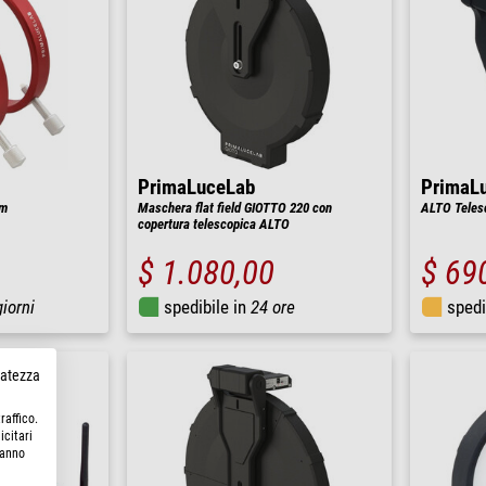
PrimaLuceLab
PrimaL
mm
Maschera flat field GIOTTO 220 con
ALTO Teles
copertura telescopica ALTO
$ 1.080,00
$ 69
giorni
spedibile in
24 ore
spedi
rvatezza
raffico.
icitari
hanno