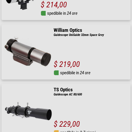
$ 214,00
spedibile in
24 ore
William Optics
Guidescope UniGuide 32mm Space Grey
$ 219,00
spedibile in
24 ore
TS Optics
Guidescope AC 80/600
$ 229,00