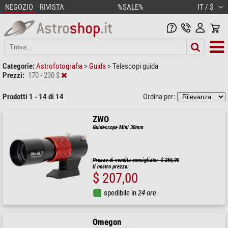
NEGOZIO
RIVISTA
%SALE%
IT / $
Categorie:
Astrofotografia
>
Guida
>
Telescopi guida
Prezzi:
170 - 230 $
Prodotti 1 - 14 di 14
Ordina per:
ZWO
Guidescope Mini 30mm
Prezzo di vendita consigliato: $ 265,00
Il nostro prezzo:
$ 207,00
spedibile in
24 ore
Omegon