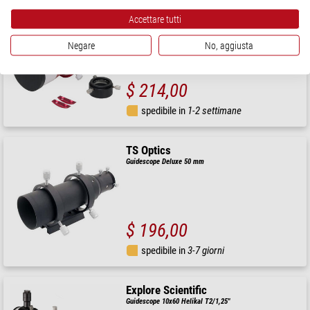
PrimaLuceLab
Accettare tutti
Compact Guidescope 60mm
Negare
No, aggiusta
$ 214,00
spedibile in
1-2 settimane
TS Optics
Guidescope Deluxe 50 mm
$ 196,00
spedibile in
3-7 giorni
Explore Scientific
Guidescope 10x60 Helikal T2/1,25"