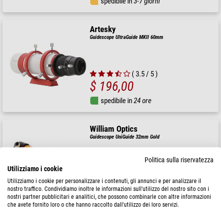
spedibile in
3-7 giorni
Artesky
Guidescope UltraGuide MKII 60mm
( 3.5 / 5 )
$ 196,00
spedibile in
24 ore
William Optics
Guidescope UniGuide 32mm Gold
Politica sulla riservatezza
Utilizziamo i cookie
Utilizziamo i cookie per personalizzare i contenuti, gli annunci e per analizzare il
$ 207,00
nostro traffico. Condividiamo inoltre le informazioni sull'utilizzo del nostro sito con i
nostri partner pubblicitari e analitici, che possono combinarle con altre informazioni
spedibile in
3-5 settimane
che avete fornito loro o che hanno raccolto dall'utilizzo dei loro servizi.