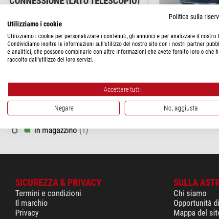
CONNESSIONE (LATO TELESCOPIO)
Politica sulla rise
Utilizziamo i cookie
2"
(1)
Utilizziamo i cookie per personalizzare i contenuti, gli annunci e per analizzare il nostro t
Condividiamo inoltre le informazioni sull'utilizzo del nostro sito con i nostri partner pubbl
TECNICA DI FABBRICAZIONE
e analitici, che possono combinarle con altre informazioni che avete fornito loro o che 
Hotech
raccolto dall'utilizzo dei loro servizi.
Flattener
(1)
Field Flattener 2" SCA
PREZZO
$ 322,00
Accettare tutti
230 - 350 $
(1)
spedibile in
24 o
Negare
No, aggiusta
STATO DI CONSEGNA
in magazzino
(1)
SICUREZZA & PRIVACY
SULLA AST
Termini e condizioni
Chi siamo
Il marchio
Opportunità d
Privacy
Mappa del sit