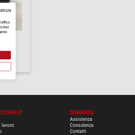
rvatezza
raffico.
icitari
hanno
re
ROSHOP.IT
DOMANDE
Assistenza
i lavoro
Consulenza
o
Contatti