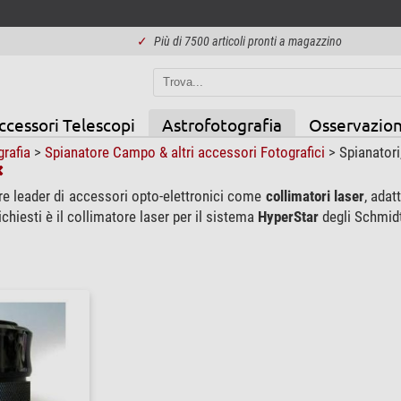
✓
Più di 7500 articoli pronti a magazzino
ccessori Telescopi
Astrofotografia
Osservazion
grafia
>
Spianatore Campo & altri accessori Fotografici
>
Spianatori,
re leader di accessori opto-elettronici come
collimatori laser
, adat
ichiesti è il collimatore laser per il sistema
HyperStar
degli Schmid