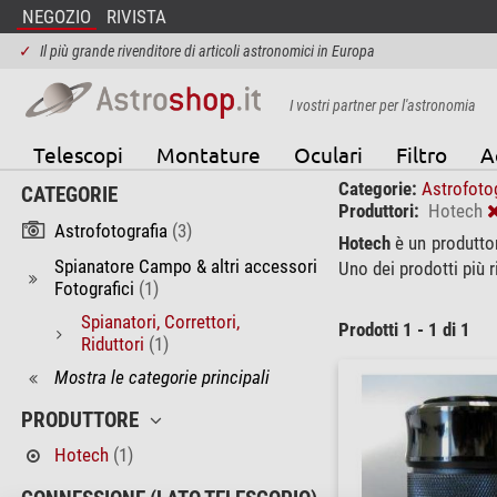
NEGOZIO
RIVISTA
✓
Il più grande rivenditore di articoli astronomici in Europa
I vostri partner per l'astronomia
Telescopi
Montature
Oculari
Filtro
A
Categorie:
Astrofoto
CATEGORIE
Produttori:
Hotech
Astrofotografia
(3)
Hotech
è un produtto
Spianatore Campo & altri accessori
Uno dei prodotti più r
Fotografici
(1)
Spianatori, Correttori,
Prodotti 1 - 1 di 1
Riduttori
(1)
Mostra le categorie principali
PRODUTTORE
Hotech
(1)