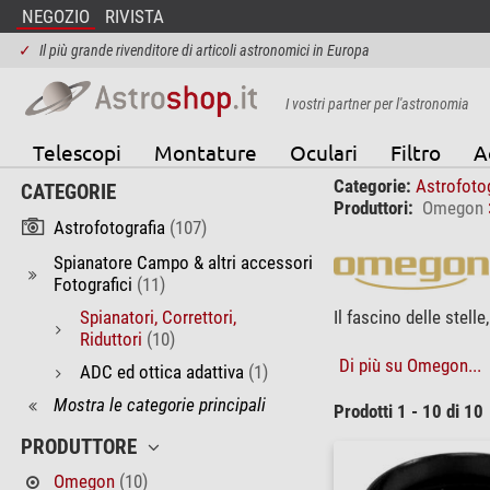
NEGOZIO
RIVISTA
✓
Il più grande rivenditore di articoli astronomici in Europa
I vostri partner per l'astronomia
Telescopi
Montature
Oculari
Filtro
A
Categorie:
Astrofoto
CATEGORIE
Produttori:
Omegon
Astrofotografia
(107)
Spianatore Campo & altri accessori
Fotografici
(11)
Spianatori, Correttori,
Il fascino delle stel
Riduttori
(10)
Di più su Omegon...
ADC ed ottica adattiva
(1)
Mostra le categorie principali
Prodotti 1 - 10 di 10
PRODUTTORE
Omegon
(10)