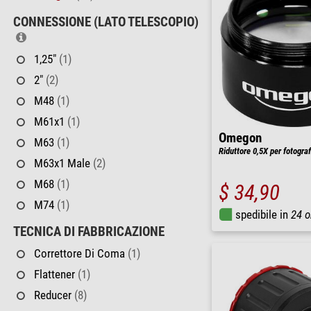
CONNESSIONE (LATO TELESCOPIO)
1,25"
(1)
2"
(2)
M48
(1)
M61x1
(1)
Omegon
M63
(1)
Riduttore 0,5X per fotograf
M63x1 Male
(2)
M68
(1)
$ 34,90
M74
(1)
spedibile in
24 o
TECNICA DI FABBRICAZIONE
Correttore Di Coma
(1)
Flattener
(1)
Reducer
(8)