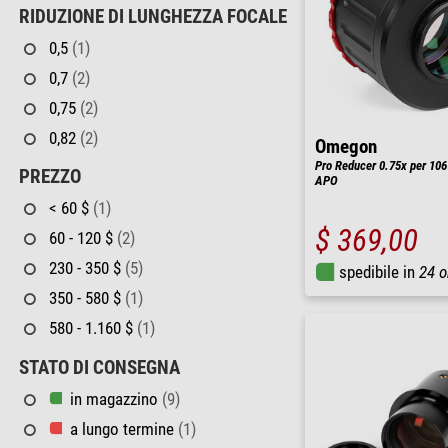
RIDUZIONE DI LUNGHEZZA FOCALE
0,5
(1)
0,7
(2)
0,75
(2)
0,82
(2)
Omegon
Pro Reducer 0.75x per 106 
PREZZO
APO
< 60 $
(1)
$ 369,00
60 - 120 $
(2)
230 - 350 $
(5)
spedibile in
24 o
350 - 580 $
(1)
580 - 1.160 $
(1)
STATO DI CONSEGNA
in magazzino
(9)
a lungo termine
(1)