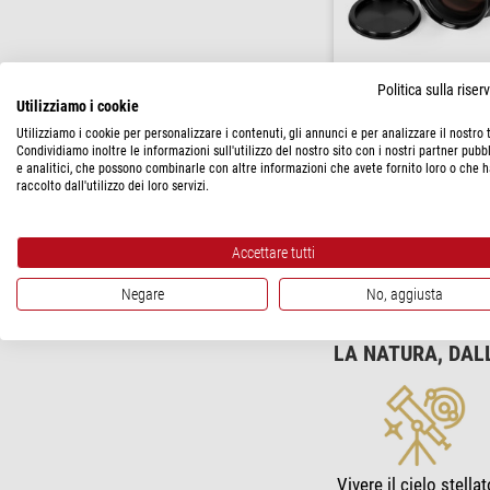
Politica sulla rise
Utilizziamo i cookie
Omegon
Utilizziamo i cookie per personalizzare i contenuti, gli annunci e per analizzare il nostro t
Spianatore/Riduttore Pro 
Condividiamo inoltre le informazioni sull'utilizzo del nostro sito con i nostri partner pubbl
ED APO
e analitici, che possono combinarle con altre informazioni che avete fornito loro o che 
raccolto dall'utilizzo dei loro servizi.
$ 239,00
spedibile in
24 o
Accettare tutti
Negare
No, aggiusta
LA NATURA, DAL
Vivere il cielo stellat