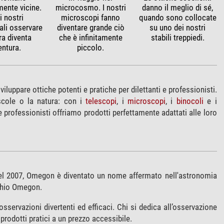
mente vicine.
microcosmo. I nostri
danno il meglio di sé,
i nostri
microscopi fanno
quando sono collocate
ali osservare
diventare grande ciò
su uno dei nostri
ra diventa
che è infinitamente
stabili treppiedi.
entura.
piccolo.
luppare ottiche potenti e pratiche per dilettanti e professionisti.
uscole o la natura: con i
telescopi
, i
microscopi
, i
binocoli
e i
 professionisti offriamo prodotti perfettamente adattati alle loro
nel 2007, Omegon è diventato un nome affermato nell'astronomia
rchio Omegon.
osservazioni divertenti ed efficaci. Chi si dedica all’osservazione
prodotti pratici a un prezzo accessibile.