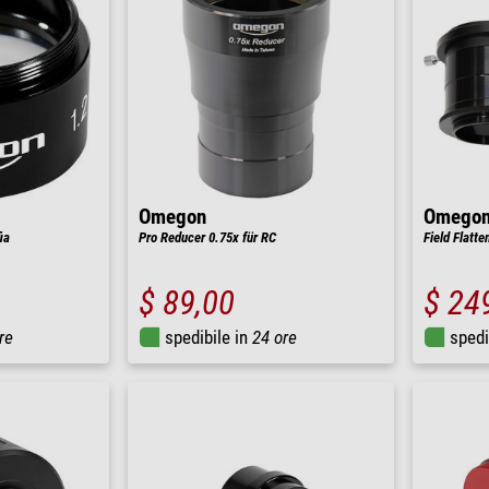
Omegon
Omego
ia
Pro Reducer 0.75x für RC
Field Flatten
$ 89,00
$ 24
re
spedibile in
24 ore
spedi