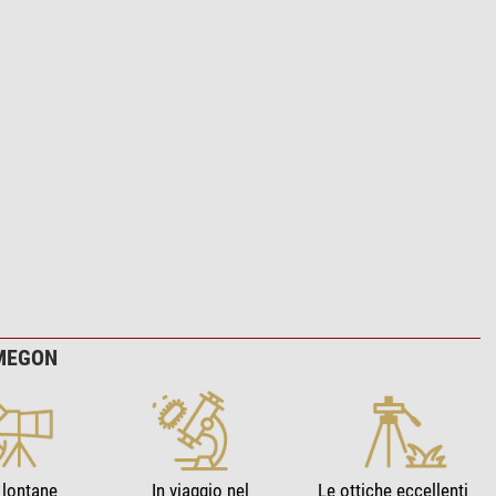
OMEGON
 lontane
In viaggio nel
Le ottiche eccellenti