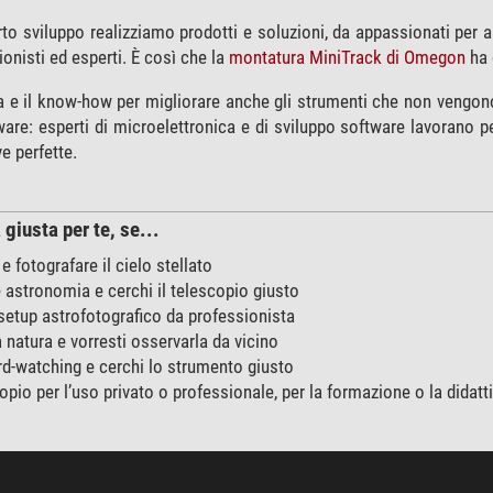
rto sviluppo realizziamo prodotti e soluzioni, da appassionati per a
ionisti ed esperti. È così che la
montatura MiniTrack di Omegon
ha 
 e il know-how per migliorare anche gli strumenti che non vengono
ware: esperti di microelettronica e di sviluppo software lavorano per
e perfette.
giusta per te, se...
e fotografare il cielo stellato
re astronomia e cerchi il telescopio giusto
setup astrofotografico da professionista
a natura e vorresti osservarla da vicino
ird-watching e cerchi lo strumento giusto
pio per l’uso privato o professionale, per la formazione o la didatt