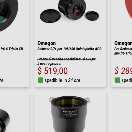
Omegon
Omego
f/6.6 Triplet ED
Reducer 0,7x per 108/600 Quintupletto APO
Pro Reducer
mm f/6 Trip
Prezzo di vendita consigliato: $ 529,00
Il nostro prezzo:
$ 519,00
$ 28
re
spedibile in
24 ore
spedi