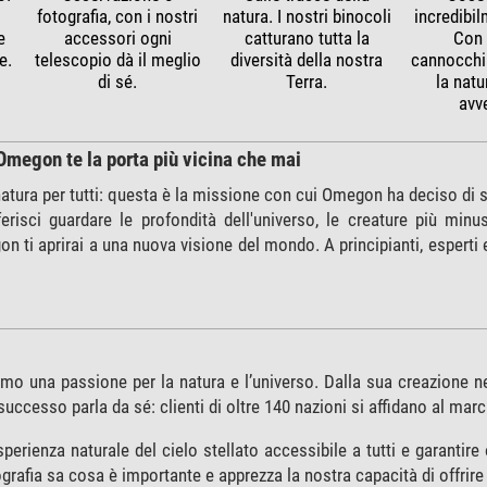
fotografia, con i nostri
natura. I nostri binocoli
incredibil
e
accessori ogni
catturano tutta la
Con 
e.
telescopio dà il meglio
diversità della nostra
cannocchi
di sé.
Terra.
la natu
avv
Omegon te la porta più vicina che mai
atura per tutti: questa è la missione con cui Omegon ha deciso di svi
risci guardare le profondità dell'universo, le creature più min
n ti aprirai a una nuova visione del mondo. A principianti, esperti e
o una passione per la natura e l’universo. Dalla sua creazione 
 successo parla da sé: clienti di oltre 140 nazioni si affidano al ma
perienza naturale del cielo stellato accessibile a tutti e garantire 
ografia sa cosa è importante e apprezza la nostra capacità di offrire 