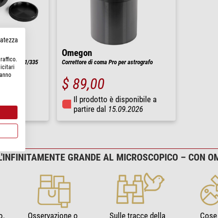
rvatezza
Omegon
raffico.
0.82x per 61/335
Correttore di coma Pro per astrografo
icitari
hanno
$ 89,00
Il prodotto è disponibile a
re
partire dal
15.09.2026
L'INFINITAMENTE GRANDE AL MICROSCOPICO – CON 
o.
Osservazione o
Sulle tracce della
Cose