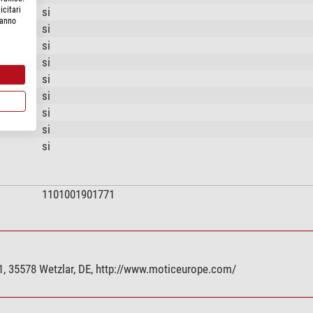
si
icitari
hanno
si
si
si
si
si
si
si
si
1101001901771
, 35578 Wetzlar, DE, http://www.moticeurope.com/