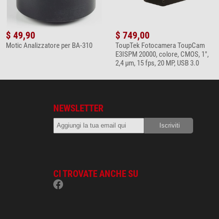
$ 49,90
$ 749,00
Motic Analizzatore per BA-310
ToupTek Fotocamera ToupCam
E3ISPM 20000, colore, CMOS, 1",
2,4 µm, 15 fps, 20 MP, USB 3.0
NEWSLETTER
CI TROVATE ANCHE SU