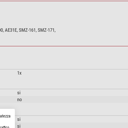
0, AE31E, SMZ-161, SMZ-171,
1x
si
no
rvatezza
si
si
raffico.