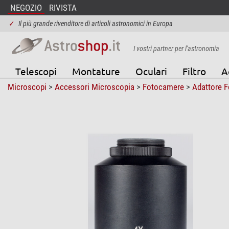
NEGOZIO
RIVISTA
✓
Il più grande rivenditore di articoli astronomici in Europa
I vostri partner per l'astronomia
Telescopi
Montature
Oculari
Filtro
A
Microscopi
>
Accessori Microscopia
>
Fotocamere
>
Adattore 