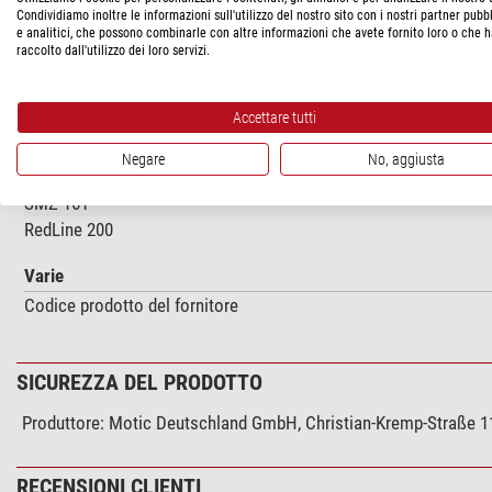
AE2000
Condividiamo inoltre le informazioni sull'utilizzo del nostro sito con i nostri partner pubbl
e analitici, che possono combinarle con altre informazioni che avete fornito loro o che 
SMZ-171
raccolto dall'utilizzo dei loro servizi.
BA-310 Elite
BA-310 MET
Accettare tutti
BA-310 POL
BA-410E
Negare
No, aggiusta
AE2000 MET
SMZ-161
RedLine 200
Varie
Codice prodotto del fornitore
SICUREZZA DEL PRODOTTO
Produttore:
Motic Deutschland GmbH, Christian-Kremp-Straße 11
RECENSIONI CLIENTI