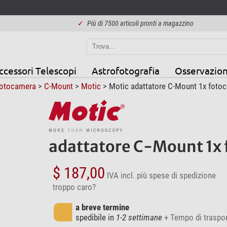
✓
Più di 7500 articoli pronti a magazzino
ccessori Telescopi
Astrofotografia
Osservazion
Fotocamera
>
C-Mount
>
Motic
> Motic adattatore C-Mount 1x fotoc
adattatore C-Mount 1x f
$ 187,00
IVA incl.
più spese di spedizione
troppo caro?
a breve termine
spedibile in
1-2 settimane
+ Tempo di traspo