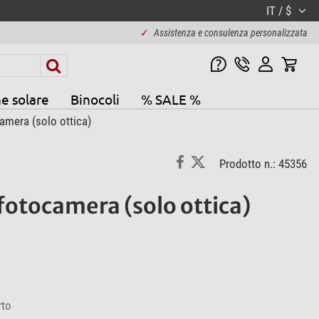
IT / $
✓
Assistenza e consulenza personalizzata
e solare
Binocoli
% SALE %
amera (solo ottica)
Prodotto n.: 45356
otocamera (solo ottica)
rto