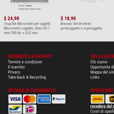
$ 24,90
$ 18,90
ToupTek Micrometri per oggetti
Bresser Set di vetrini
Micrometro oggetto, linee (X) 1
portaoggetto e coprioggetto
mm/100 div. x 0,01 mm
SICUREZZA & PRIVACY
SULLA AST
Termini e condizioni
Chi siamo
Il marchio
Opportunità d
Privacy
Mappa del sit
Take-back & Recycling
Links
OPZIONI DI PAGAMENTO
SPEDIZIONI 
recedere dal 
Costi di sped