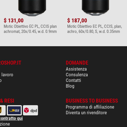
$ 131,00
$ 187,00
Motic Obiettivo EC PL, CCIS plan
Motic Obiettivo EC PL, CCIS, plan,
achromat, 20x/0.45, w.d. 0.9mm
achro, 60x/0.80, S, w.d. 0.35mm
ROSHOP.IT
DOMANDE
Assistenza
i lavoro
Consulenza
o
Contatti
Blog
& RESI
BUSINESS TO BUSINESS
Programma di affiliazione
Diventa un rivenditore
contratto qui
izione