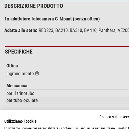
DESCRIZIONE PRODOTTO
1x adattatore fotocamera C-Mount (senza ottica)
Adatto alle serie:
RED223, BA210, BA310, BA410, Panthera, AE200
SPECIFICHE
Ottica
Ingrandimento
Meccanica
per il trinotubo
per tubo oculare
Adatto per la serie
Politica sulla rise
BA-210
Utilizziamo i cookie
BA-310
Utilizziamo i cookie per personalizzare i contenuti, gli annunci e per analizzare il nostro t