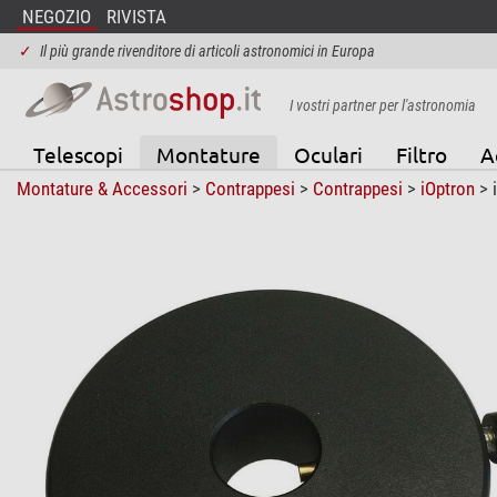
NEGOZIO
RIVISTA
✓
Il più grande rivenditore di articoli astronomici in Europa
I vostri partner per l'astronomia
Telescopi
Montature
Oculari
Filtro
A
Montature & Accessori
>
Contrappesi
>
Contrappesi
>
iOptron
> 