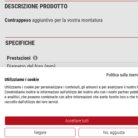
DESCRIZIONE PRODOTTO
Contrappeso
aggiuntivo per la vostra montatura
SPECIFICHE
Prestazioni
Diametro del foro (mm)
Politica sulla rise
Generale
Utilizziamo i cookie
Peso (g)
Utilizziamo i cookie per personalizzare i contenuti, gli annunci e per analizzare il nostro t
Condividiamo inoltre le informazioni sull'utilizzo del nostro sito con i nostri partner pubbl
Diametro esterno (mm)
e analitici, che possono combinarle con altre informazioni che avete fornito loro o che 
Altezza (mm)
raccolto dall'utilizzo dei loro servizi.
Tipo
Tecnica di fabbricazione
Accettare tutti
Negare
No, aggiusta