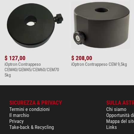
$ 127,00
$ 208,00
iOptron Contrappeso
iOptron Contrappeso CEM 9,5kg
CEM40/GEM45/CEM60/CEM70
5kg
SICUREZZA & PRIVACY
SULLA AST
Termini e condizioni
Chi siamo
Il marchio
Opportunità d
Privacy
Mappa del sit
Take-back & Recycling
Links