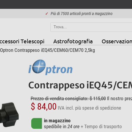
✓
Più di 7500 articoli pronti a magazzino
ccessori Telescopi
Astrofotografia
Osservazion
iOptron Contrappeso iEQ45/CEM60/CEM70 2,5kg
Contrappeso iEQ45/C
Prezzo di vendita consigliato: $ 115,00
Il nostro pre
$ 84,00
IVA incl.
più spese di spedizione
in magazzino
spedibile in
24 ore
+ Tempo di trasporto