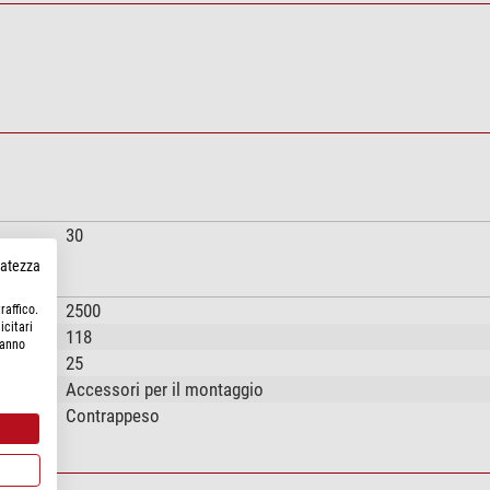
30
rvatezza
2500
raffico.
icitari
118
hanno
25
Accessori per il montaggio
Contrappeso