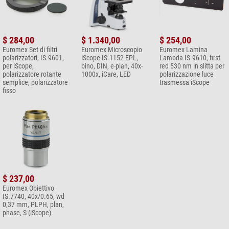
$ 284,00
$ 1.340,00
$ 254,00
Euromex Set di filtri
Euromex Microscopio
Euromex Lamina
polarizzatori, IS.9601,
iScope IS.1152-EPL,
Lambda IS.9610, first
per iScope,
bino, DIN, e-plan, 40x-
red 530 nm in slitta per
polarizzatore rotante
1000x, iCare, LED
polarizzazione luce
semplice, polarizzatore
trasmessa iScope
fisso
$ 237,00
Euromex Obiettivo
IS.7740, 40x/0.65, wd
0,37 mm, PLPH, plan,
phase, S (iScope)