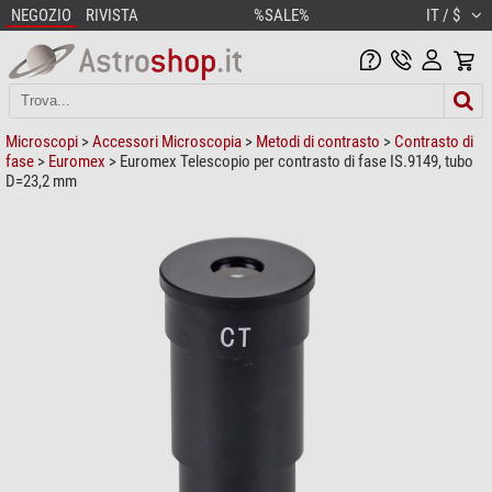
NEGOZIO
RIVISTA
%SALE%
IT / $
Microscopi
>
Accessori Microscopia
>
Metodi di contrasto
>
Contrasto di
fase
>
Euromex
> Euromex Telescopio per contrasto di fase IS.9149, tubo
D=23,2 mm