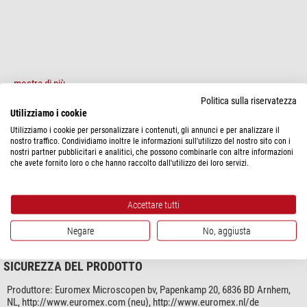
mostra di più...
Politica sulla riservatezza
Utilizziamo i cookie
SPECIFICHE
Utilizziamo i cookie per personalizzare i contenuti, gli annunci e per analizzare il
nostro traffico. Condividiamo inoltre le informazioni sull'utilizzo del nostro sito con i
nostri partner pubblicitari e analitici, che possono combinarle con altre informazioni
Adatto per la serie
che avete fornito loro o che hanno raccolto dall'utilizzo dei loro servizi.
iScope
si
Varie
Accettare tutti
Codice prodotto del fornitore
IS.9149
Negare
No, aggiusta
SICUREZZA DEL PRODOTTO
Produttore:
Euromex Microscopen bv, Papenkamp 20, 6836 BD Arnhem,
NL, http://www.euromex.com (neu), http://www.euromex.nl/de