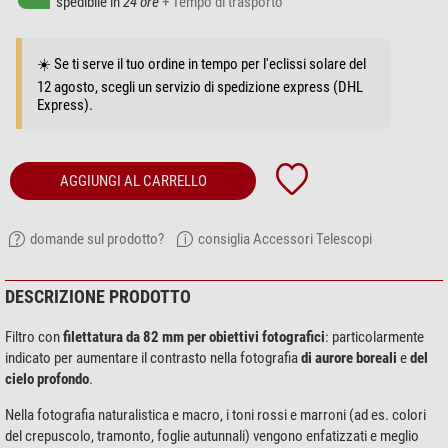
spedibile in
24 ore
+ Tempo di trasporto
☀️ Se ti serve il tuo ordine in tempo per l'eclissi solare del
12 agosto, scegli un servizio di spedizione express (DHL
Express).
AGGIUNGI AL CARRELLO
domande sul prodotto?
consiglia Accessori Telescopi
DESCRIZIONE PRODOTTO
Filtro con
filettatura da 82 mm per obiettivi fotografici
: particolarmente
indicato per aumentare il contrasto nella fotografia
di aurore boreali
e
del
cielo profondo
.
Nella fotografia naturalistica e macro, i toni rossi e marroni (ad es. colori
del crepuscolo, tramonto, foglie autunnali) vengono enfatizzati e meglio