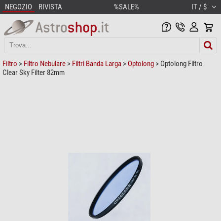
NEGOZIO
RIVISTA
%SALE%
IT / $
Filtro
>
Filtro Nebulare
>
Filtri Banda Larga
>
Optolong
> Optolong Filtro
Clear Sky Filter 82mm