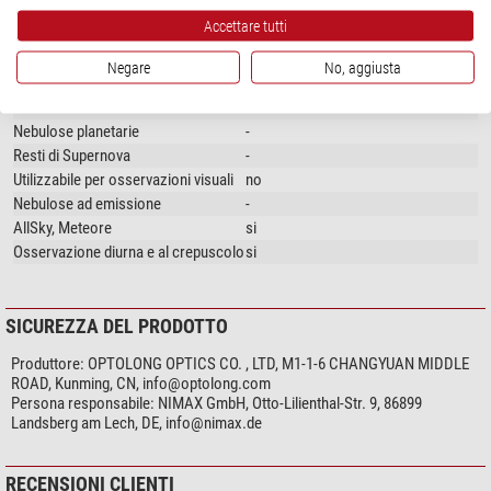
Campi di utilizzo
Accettare tutti
Utile per fotografia
si
Galassie ed ammassi stellari
si
Negare
No, aggiusta
Anti-inquinamento luminoso
si
Nebulose e Galassie
si
Nebulose planetarie
-
Resti di Supernova
-
Utilizzabile per osservazioni visuali
no
Nebulose ad emissione
-
AllSky, Meteore
si
Osservazione diurna e al crepuscolo
si
SICUREZZA DEL PRODOTTO
Produttore:
OPTOLONG OPTICS CO. , LTD, M1-1-6 CHANGYUAN MIDDLE
ROAD, Kunming, CN,
info@optolong.com
Persona responsabile:
NIMAX GmbH, Otto-Lilienthal-Str. 9, 86899
Landsberg am Lech, DE,
info@nimax.de
RECENSIONI CLIENTI