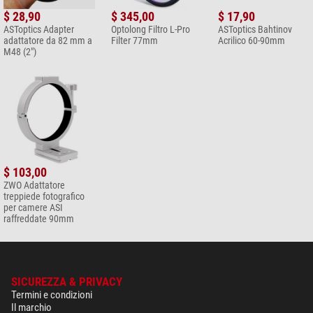
$ 28,90
$ 345,00
$ 17,90
ASToptics Adapter
Optolong Filtro L-Pro
ASToptics Bahtinov
adattatore da 82 mm a
Filter 77mm
Acrilico 60-90mm
M48 (2")
$ 103,00
ZWO Adattatore
treppiede fotografico
per camere ASI
raffreddate 90mm
SICUREZZA & PRIVACY
Termini e condizioni
Il marchio