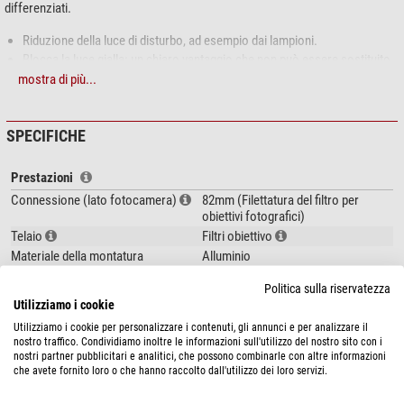
differenziati.
Riduzione della luce di disturbo, ad esempio dai lampioni.
Blocca la luce gialla: un chiaro vantaggio che non può essere sostituito
dalla post-elaborazione al PC.
mostra di più...
Realizzato in vetro ottico speciale con ossido di neodimio
SPECIFICHE
Ideale per
riprese grandangolari della Via Lattea
e del cielo stellato con
obiettivi fotografici: a differenza dei filtri interferenziali comunemente
Prestazioni
utilizzati (CLS, UHC), questo filtro può essere utilizzato davanti a un
Connessione (lato fotocamera)
82mm (Filettatura del filtro per
obiettivo grandangolare, cosa impossibile con i filtri interferenziali. Tali filtri
obiettivi fotografici)
richiedono una luce incidente perpendicolare e devono quindi essere
Telaio
Filtri obiettivo
montati in modo complesso tra l'obiettivo e la fotocamera per le riprese
Materiale della montatura
Alluminio
grandangolari.
Rivestimento dell'ottica
multistrato (piano parallelo)
Politica sulla riservatezza
Utilizziamo i cookie
Generale
Utilizziamo i cookie per personalizzare i contenuti, gli annunci e per analizzare il
Tecnica di fabbricazione
Filtri Banda Larga
nostro traffico. Condividiamo inoltre le informazioni sull'utilizzo del nostro sito con i
Materiale
lente
nostri partner pubblicitari e analitici, che possono combinarle con altre informazioni
che avete fornito loro o che hanno raccolto dall'utilizzo dei loro servizi.
Tipo
Filtro