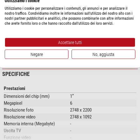
Utilizziamo i cookie
trasferimento di grandi quantità di dati sono dotate di un'interfaccia USB 3.
Utilizziamo i cookie per personalizzare i contenuti, gli annunci e per analizzare il
Tutte le fotocamere vengono fornite con il software ImageFocus Alpha. Il
nostro traffico. Condividiamo inoltre le informazioni sull'utilizzo del nostro sito con i
software dispone di funzioni specifiche per la fluorescenza, come la
nostri partner pubblicitari e analitici, che possono combinarle con altre informazioni
che avete fornito loro o che hanno raccolto dall'utilizzo dei loro servizi.
combinazione di immagini fluorescenti. Oltre all'acquisizione di immagini e
video, la fotocamera può registrare misurazioni, annotazioni, generare file,
ecc. Compatibile con Windows 7, 8 e 10, configurazioni a 32 e 64 bit.
Accettare tutti
Caratteristiche
mostra di più...
Negare
No, aggiusta
Fotocamere raffreddate Peltier per università, laboratori e industria
Grande sensore fotocamera da 1 pollice
SPECIFICHE
Interfaccia USB 3
Software professionale
Prestazioni
Dimensioni del chip (mm)
1”
Megapixel
6
Risoluzione foto
2748 x 2200
Risoluzione video
2748 x 1092
Memoria interna (Megabyte)
-
Uscita TV
-
Funzione video
-