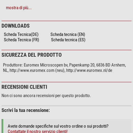
mostra di più...
Fotocamera
Megapixel
6
raffreddamento
si
DOWNLOADS
Camera a colori
si
Scheda Tecnica(DE)
Scheda tecnica (EN)
Dimensione pixel
4,54
Scheda Tecnica (FR)
Scheda tecnica (ES)
Trasmissione di immagini
USB 3.0
sensore
CCD
SICUREZZA DEL PRODOTTO
Dimensioni del chip (″)
1
Risoluzione foto
2748x2200
Produttore:
Euromex Microscopen bv, Papenkamp 20, 6836 BD Arnhem,
frame rate (fps)
14
NL, http://www.euromex.com (neu), http://www.euromex.nl/de
Innesto camera
Rolling Shutter
Tempo min. d'esposizione (ms)
0.06
RECENSIONI CLIENTI
Tempo di esposizione max. (ms)
3600
Sensibilità (mV/s)
0.88V@1/30s
Non ci sono ancora recensioni per questo prodotto.
adattatore necessario
1x
Software
ImageFocus Alpha
Scrivi la tua recensione:
Sistemi operativi supportati
Win 7/8/10
Avete domande specifiche sul vostro ordine o sui prodotti?
Generale
Contattate il nostro servizio clienti!