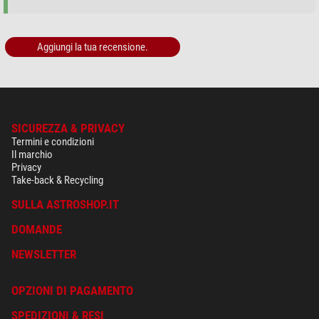
Larghezza (mm)
100
Altezza (mm)
100
Serie
cooled CCD
Aggiungi la tua recensione.
Varie
Codice prodotto del fornitore
DC.6000i
SICUREZZA & PRIVACY
Termini e condizioni
Il marchio
Privacy
Take-back & Recycling
SULLA ASTROSHOP.IT
DOMANDE
NEWSLETTER
OPZIONI DI PAGAMENTO
SPEDIZIONI & RESI