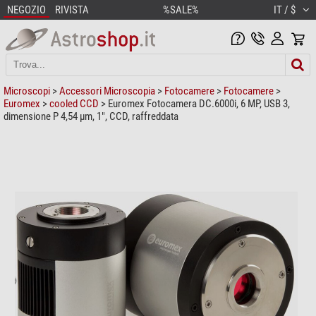
NEGOZIO
RIVISTA
%SALE%
IT / $
Microscopi
>
Accessori Microscopia
>
Fotocamere
>
Fotocamere
>
Euromex
>
cooled CCD
> Euromex Fotocamera DC.6000i, 6 MP, USB 3,
dimensione P 4,54 µm, 1", CCD, raffreddata