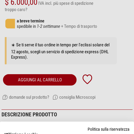
$ 6.000,00
IVA incl.
più spese di spedizione
troppo caro?
a breve termine
spedibile in
1-2 settimane
+ Tempo di trasporto
☀️ Se ti serve il tuo ordine in tempo per l'eclissi solare del
12 agosto, scegli un servizio di spedizione express (DHL
Express).
AGGIUNGI AL CARRELLO
domande sul prodotto?
consiglia Microscopi
DESCRIZIONE PRODOTTO
Le fotocamere Euromex
da 6 e 20 megapixel
con raffreddamento Peltier
Politica sulla riservatezza
sono particolarmente adatte per applicazioni a fluorescenza. Per il