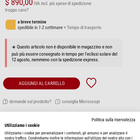
$ 890,00
IVA incl.
più spese di spedizione
troppo caro?
a breve termine
spedibile in
1-2 settimane
+ Tempo di trasporto
☀️ Questo articolo non è disponibile in magazzino e non
può più essere consegnato in tempo per l'eclissi solare del
12 agosto, nemmeno con la spedizione express.
AGGIUNGI AL CARRELLO
domande sul prodotto?
consiglia Microscopi
DESCRIZIONE PRODOTTO
Politica sulla riservatezza
Utilizziamo i cookie
Telecamere sCMEX USB-3 con sensore Scientific sCMOS
Utilizziamo i cookie per personalizzare i contenuti, gli annunci e per analizzare il
nostro traffico. Condividiamo inoltre le informazioni sull'utilizzo del nostro sito con i