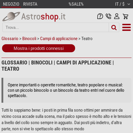
NEGOZIO
RIVISTA
%SALE%
IT / $
Glossario
>
Binocoli
>
Campi di applicazione
> Teatro
Mostra i prodotti connessi
GLOSSARIO | BINOCOLI | CAMPI DI APPLICAZIONE |
TEATRO
Opere importanti o operette romantiche, teatro popolare o musical:
con un piccolo binocolo o un binocolo da teatro entri nel cuore dello
spettacolo.
Tutti lo sappiamo bene: i posti in prima fila sono ottimi per ammirare da
vicino cosa accade sulla scena, ma il palco spesso è molto alto e le tensioni
a livello del collo sono sempre in agguato. Dai posti più indietro, d'altra
parte, non si vive lo spettacolo allo stesso modo