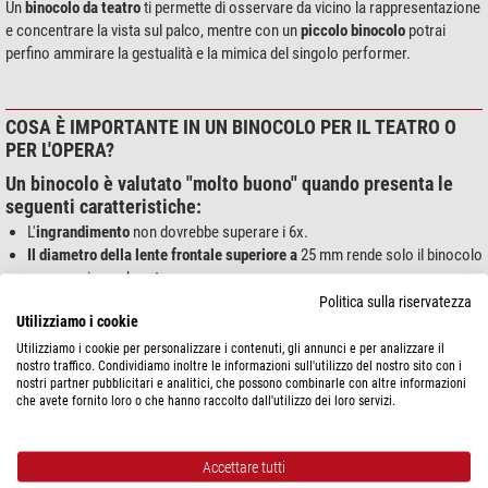
Un
binocolo da teatro
ti permette di osservare da vicino la rappresentazione
e concentrare la vista sul palco, mentre con un
piccolo binocolo
potrai
perfino ammirare la gestualità e la mimica del singolo performer.
COSA È IMPORTANTE IN UN BINOCOLO PER IL TEATRO O
PER L'OPERA?
Un binocolo è valutato
"molto buono"
quando presenta le
seguenti caratteristiche:
L'
ingrandimento
non dovrebbe superare i 6x.
Il
diametro della lente frontale
superiore a
25 mm rende solo il binocolo
grosso e ingombrante.
Il
peso
dovrebbe essere al massimo di 250 grammi.
Politica sulla riservatezza
Utilizziamo i cookie
Un binocolo è valutato
"buono"
quando raggiunge i seguenti
Utilizziamo i cookie per personalizzare i contenuti, gli annunci e per analizzare il
valori:
nostro traffico. Condividiamo inoltre le informazioni sull'utilizzo del nostro sito con i
nostri partner pubblicitari e analitici, che possono combinarle con altre informazioni
Ingrandimento:
massimo 10x
che avete fornito loro o che hanno raccolto dall'utilizzo dei loro servizi.
Diametro della lente frontale:
massimo 25 mm
Peso:
massimo 350 grammi
Accettare tutti
Per avere valutazione
"medio"
deve avere: