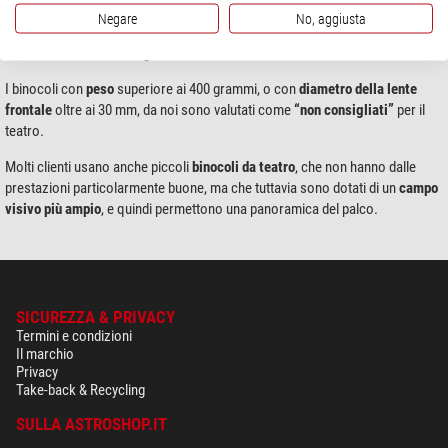
Ingrandimento
: massimo 10x
Negare
No, aggiusta
Diametro della lente frontale
: massimo 30 mm
Peso
: massimo 400 grammi
I binocoli con
peso
superiore ai 400 grammi, o con
diametro della lente
frontale
oltre ai 30 mm, da noi sono valutati come
“non consigliati”
per il
teatro.
Molti clienti usano anche piccoli
binocoli da teatro
, che non hanno dalle
prestazioni particolarmente buone, ma che tuttavia sono dotati di un
campo
visivo più ampio
, e quindi permettono una panoramica del palco.
SICUREZZA & PRIVACY
Termini e condizioni
Il marchio
Privacy
Take-back & Recycling
SULLA ASTROSHOP.IT