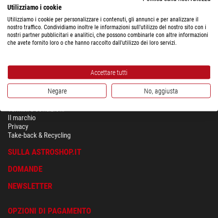
Il sistema ottico a elevata risoluzione e la messa a fuoco precisa e veloce
Utilizziamo i cookie
permettono di cogliere l'attimo e ammirare immagini indimenticabili. Un
Utilizziamo i cookie per personalizzare i contenuti, gli annunci e per analizzare il
uccello solitario o uno stormo intero: grazie ai 60 fattori di ingrandimento
nostro traffico. Condividiamo inoltre le informazioni sull'utilizzo del nostro sito con i
nostri partner pubblicitari e analitici, che possono combinarle con altre informazioni
del Conquest Gavia 85 gli osservatori naturalistici potranno godersi il
che avete fornito loro o che hanno raccolto dall'utilizzo dei loro servizi.
mondo animale in ogni situazione e fin nel dettaglio.
Accettare tutti
Negare
No, aggiusta
SICUREZZA & PRIVACY
Termini e condizioni
Il marchio
Privacy
Take-back & Recycling
SULLA ASTROSHOP.IT
DOMANDE
NEWSLETTER
OPZIONI DI PAGAMENTO