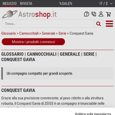
NEGOZIO
RIVISTA
%SALE%
IT / $
Glossario
>
Cannocchiali
>
Generale
>
Serie
> Conquest Gavia
Mostra i prodotti connessi
GLOSSARIO | CANNOCCHIALI | GENERALE | SERIE |
CONQUEST GAVIA
Un compagno compatto per grandi scoperte.
CONQUEST GAVIA
Grazie alla sua precisione convincente, al peso ridotto e alla struttura
robusta, il Conquest Gavia di ZEISS è un compagno irrinunciabile nelle
spedizioni fuori traccia.
Politica sulla riservatezza