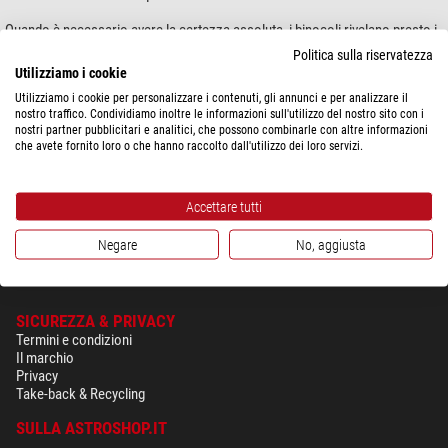
Quando è necessario avere la certezza assoluta, i binocoli rivelano presto i
loro limiti. I cacciatori di oggi si aspettano infatti molto di più di un semplice
Politica sulla riservatezza
sparo. Contribuiscono alla gestione forestale e agiscono in modo
Utilizziamo i cookie
ecologicamente corretto per il futuro.
Utilizziamo i cookie per personalizzare i contenuti, gli annunci e per analizzare il
nostro traffico. Condividiamo inoltre le informazioni sull'utilizzo del nostro sito con i
I cannocchiali Mini sono pressoché indispensabili per i doveri di un
nostri partner pubblicitari e analitici, che possono combinarle con altre informazioni
che avete fornito loro o che hanno raccolto dall'utilizzo dei loro servizi.
cacciatore moderno. Il peso ridotto delle lenti e la struttura compatta
rendono questi strumenti compagni irrinunciabili, soprattutto nei cambi
frequenti di postazione. Gli obiettivi sono dotati del nostro rivestimento
Accettare tutti
completo Ceralin Plus e quindi garantiscono una trasmissione migliore.
Negare
No, aggiusta
SICUREZZA & PRIVACY
Termini e condizioni
Il marchio
Privacy
Take-back & Recycling
SULLA ASTROSHOP.IT