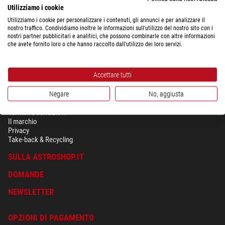
Utilizziamo i cookie
integrate le singole teste.
Utilizziamo i cookie per personalizzare i contenuti, gli annunci e per analizzare il
nostro traffico. Condividiamo inoltre le informazioni sull'utilizzo del nostro sito con i
nostri partner pubblicitari e analitici, che possono combinarle con altre informazioni
che avete fornito loro o che hanno raccolto dall'utilizzo dei loro servizi.
Accettare tutti
Negare
No, aggiusta
SICUREZZA & PRIVACY
Termini e condizioni
Il marchio
Privacy
Take-back & Recycling
SULLA ASTROSHOP.IT
DOMANDE
NEWSLETTER
OPZIONI DI PAGAMENTO