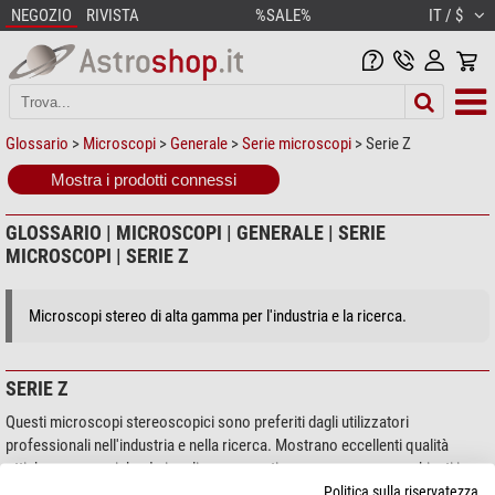
NEGOZIO
RIVISTA
%SALE%
IT / $
Glossario
>
Microscopi
>
Generale
>
Serie microscopi
> Serie Z
Mostra i prodotti connessi
GLOSSARIO | MICROSCOPI | GENERALE | SERIE
MICROSCOPI | SERIE Z
Microscopi stereo di alta gamma per l'industria e la ricerca.
SERIE Z
Questi microscopi stereoscopici sono preferiti dagli utilizzatori
professionali nell'industria e nella ricerca. Mostrano eccellenti qualità
ottiche e meccaniche. I singoli componenti possono essere combinati in
configurazioni diverse, così come nel processo di lavorazione vengono
Politica sulla riservatezza