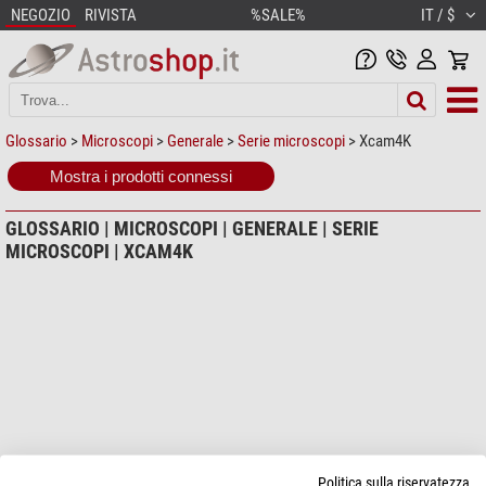
NEGOZIO
RIVISTA
%SALE%
IT / $
Glossario
>
Microscopi
>
Generale
>
Serie microscopi
> Xcam4K
Mostra i prodotti connessi
GLOSSARIO | MICROSCOPI | GENERALE | SERIE
MICROSCOPI | XCAM4K
Politica sulla riservatezza