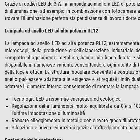
Grazie ai dodici LED da 3 W, la lampada ad anello a LED di potenz
di illuminazione, ad esempio in combinazione con fotocamere ad 
trovare l'illuminazione perfetta sia per distanze di lavoro ridotte
Lampada ad anello LED ad alta potenza RL12
La lampada ad anello LED ad alta potenza RL12, estremamente lu
microscopi, della produzione e dell'elaborazione industriale d
compatto alloggiamento metallico, hanno una lunga durata e si
disponibile in numerose varianti, consentendo a ogni utente di tr
della luce e ottica. La struttura modulare consente la sostituzi
anello può essere adattata alle esigenze e ai requisiti individual
adattare il diametro interno, consentendo di montare la lampad
Tecnologia LED a risparmio energetico ed ecologica
Regolazione della luminosità molto equilibrata da 0% a 10
l'ultima impostazione di luminosità
Robusto alloggiamento in metallo con elevato grado di prote
Silenzioso e privo di vibrazioni grazie al raffreddamento passi
Contenuto della confezione
: