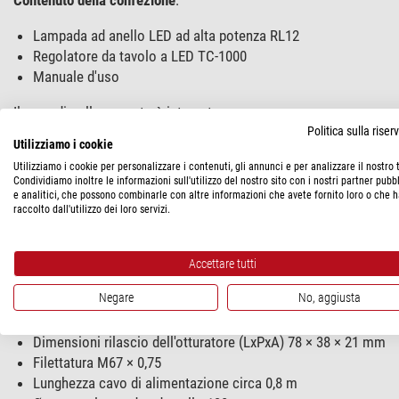
Lampada ad anello LED ad alta potenza RL12
Regolatore da tavolo a LED TC-1000
Manuale d'uso
Il cavo di collegamento è integrato.
Politica sulla rise
Utilizziamo i cookie
Lampada ad anello a LED RL12-18s
Utilizziamo i cookie per personalizzare i contenuti, gli annunci e per analizzare il nostro t
Lampada ad anello ad alta intensità luminosa per distanza di l
Condividiamo inoltre le informazioni sull'utilizzo del nostro sito con i nostri partner pubbl
e analitici, che possono combinarle con altre informazioni che avete fornito loro o che 
raccolto dall'utilizzo dei loro servizi.
Valori fotometrici a seconda del modello selezionato
Numero di LED 12× LED ad alta potenza (spot)
Temperatura di colore 6.000 K
Accettare tutti
Potenza massima assorbita 15 W
Negare
No, aggiusta
Distanza di lavoro 90 - 180 mm
Distanza di lavoro ottimale circa 140 mm
Dimensioni rilascio dell'otturatore (LxPxA) 78 × 38 × 21 mm
Filettatura M67 × 0,75
Lunghezza cavo di alimentazione circa 0,8 m