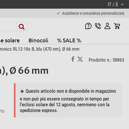
IT / $
✓
Assistenza e consulenza personalizzata
e solare
Binocoli
% SALE %
tronics RL12-18s B, blu (470 nm), Ø 66 mm
Prodotto n.: 58863
m), Ø 66 mm
e
☀️ Questo articolo non è disponibile in magazzino
e non può più essere consegnato in tempo per
l'eclissi solare del 12 agosto, nemmeno con la
spedizione express.
rto