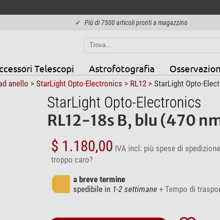
✓
Più di 7500 articoli pronti a magazzino
ccessori Telescopi
Astrofotografia
Osservazion
d anello
>
StarLight Opto-Electronics
>
RL12
> StarLight Opto-Elec
StarLight Opto-Electronics
RL12-18s B, blu (470 n
$ 1.180,00
IVA incl.
più spese di spedizion
troppo caro?
a breve termine
spedibile in
1-2 settimane
+ Tempo di traspo