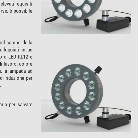
levati requisiti
rse, è possibile
 nel campo della
alloggiati in un
lo a LED RL12 è
i lavoro, colore
i, la lampada ad
 di riduzione per
.
ria per salvare