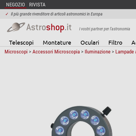
NEGOZIO
RIVISTA
✓
Il più grande rivenditore di articoli astronomici in Europa
I vostri partner per l'astronomia
Telescopi
Montature
Oculari
Filtro
A
Microscopi
>
Accessori Microscopia
>
Iluminazione
>
Lampade a