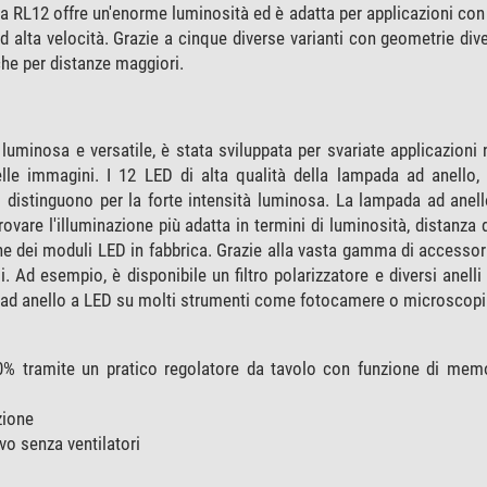
a RL12 offre un'enorme luminosità ed è adatta per applicazioni con e
alta velocità. Grazie a cinque diverse varianti con geometrie dive
 che per distanze maggiori.
minosa e versatile, è stata sviluppata per svariate applicazioni
elle immagini. I 12 LED di alta qualità della lampada ad anello, 
 distinguono per la forte intensità luminosa. La lampada ad anel
ovare l'illuminazione più adatta in termini di luminosità, distanza d
one dei moduli LED in fabbrica. Grazie alla vasta gamma di accessor
i. Ad esempio, è disponibile un filtro polarizzatore e diversi anelli
a ad anello a LED su molti strumenti come fotocamere o microscopi
0% tramite un pratico regolatore da tavolo con funzione di memo
zione
vo senza ventilatori