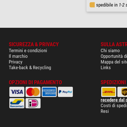
spedibile in
1-2 
SICUREZZA & PRIVACY
SULLA AST
Termini e condizioni
Chi siamo
Il marchio
Opportunità d
Privacy
Mappa del sit
Take-back & Recycling
Links
OPZIONI DI PAGAMENTO
SPEDIZIONI 
recedere dal 
Costi di sped
Resi