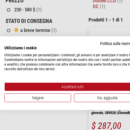
PREZZO
cooled CCD
(1)
DC
(1)
230 - 580 $
(1)
Prodotti 1 - 1 di 1
STATO DI CONSEGNA
a breve termine
(1)
Politica sulla rise
Utilizziamo i cookie
Utilizziamo i cookie per personalizzare i contenuti, gli annunci e per analizzare il nostro t
Condividiamo inoltre le informazioni sull'utilizzo del nostro sito con i nostri partner pubbl
e analitici, che possono combinarle con altre informazioni che avete fornito loro o che 
raccolto dall'utilizzo dei loro servizi.
Accettare tutti
Negare
No, aggiusta
Euromex
kit polarizzazione, tavolino
polarizzazione integrato, 
girevole, SB9520 (StereoB
$ 287,00