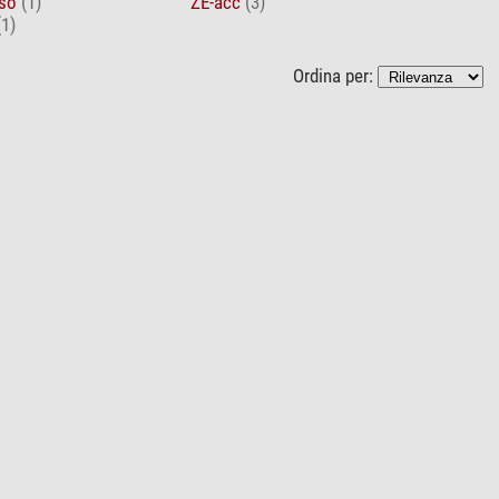
rso
(1)
ZE-acc
(3)
(1)
Ordina per: