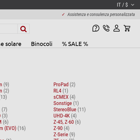
IT / $
✓
Assistenza e consulenza personalizzata
e solare
Binocoli
% SALE %
om
(9)
ProPad
(2)
om
(2)
RL4
(1)
(13)
sCMEX
(4)
Sonstige
(1)
D
(7)
StereoBlue
(11)
O
(3)
UHD-4K
(4)
EM
(6)
Z-45, Z-60
(6)
m (EVO)
(16)
Z-90
(4)
Z-Serie
(9)