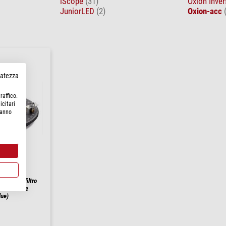
iScope
(31)
Oxion Inve
JuniorLED
(2)
Oxion-acc
rvatezza
raffico.
icitari
hanno
 rotondo, filtro
analizzatore
lue)