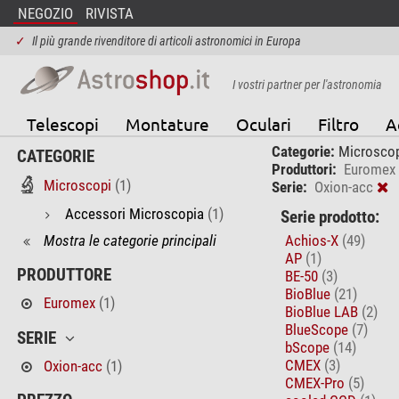
NEGOZIO
RIVISTA
✓
Il più grande rivenditore di articoli astronomici in Europa
I vostri partner per l'astronomia
Telescopi
Montature
Oculari
Filtro
A
Categorie:
Microscop
CATEGORIE
Produttori:
Euromex
Microscopi
(1)
Serie:
Oxion-acc
Accessori Microscopia
(1)
Serie prodotto:
Mostra le categorie principali
Achios-X
(49)
AP
(1)
PRODUTTORE
BE-50
(3)
BioBlue
(21)
Euromex
(1)
BioBlue LAB
(2)
BlueScope
(7)
SERIE
bScope
(14)
CMEX
(3)
Oxion-acc
(1)
CMEX-Pro
(5)