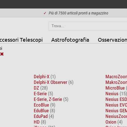
✓
Più di 7500 articoli pronti a magazzino
ccessori Telescopi
Astrofotografia
Osservazion
i
Delphi-X
(1)
MacroZo
Delphi-X Observer
(6)
MakroZo
DZ
(28)
MicroBlue
E-Serie
(5)
Nexius
(15)
E-Serie, Z-Serie
(5)
Nexius ES
EcoBlue
(9)
Nexius EV
EduBlue
(8)
Nexius G
EduPad
(4)
NexiusZoo
HD
(8)
Oxion
(4)