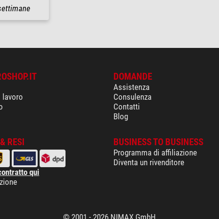
settimane
ROSHOP.IT
DOMANDE
Assistenza
i lavoro
Consulenza
o
Contatti
Blog
& RESI
BUSINESS TO BUSINESS
Programma di affiliazione
Diventa un rivenditore
contratto qui
izione
© 2001 - 2026 NIMAX GmbH