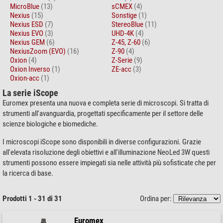
MicroBlue
(13)
sCMEX
(4)
Nexius
(15)
Sonstige
(1)
Nexius ESD
(7)
StereoBlue
(11)
Nexius EVO
(3)
UHD-4K
(4)
Nexius GEM
(6)
Z-45, Z-60
(6)
NexiusZoom (EVO)
(16)
Z-90
(4)
Oxion
(4)
Z-Serie
(9)
Oxion Inverso
(1)
ZE-acc
(3)
Oxion-acc
(1)
La serie iScope
Euromex presenta una nuova e completa serie di microscopi. Si tratta di
strumenti all'avanguardia, progettati specificamente per il settore delle
scienze biologiche e biomediche.
I microscopi iScope sono disponibili in diverse configurazioni. Grazie
all'elevata risoluzione degli obiettivi e all'illuminazione NeoLed 3W questi
strumenti possono essere impiegati sia nelle attività più sofisticate che per
la ricerca di base.
Prodotti 1 - 31 di 31
Ordina per:
Euromex