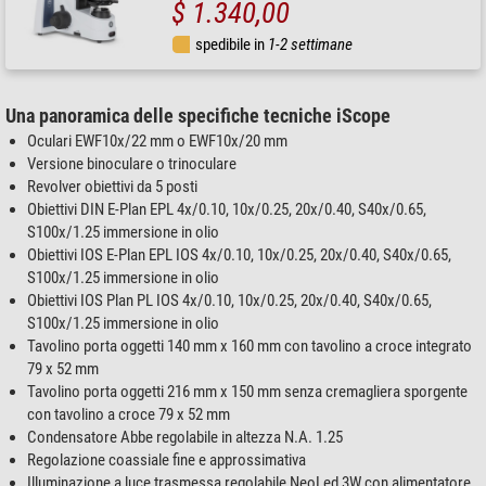
$ 1.340,00
spedibile in
1-2 settimane
Una panoramica delle specifiche tecniche iScope
Oculari EWF10x/22 mm o EWF10x/20 mm
Versione binoculare o trinoculare
Revolver obiettivi da 5 posti
Obiettivi DIN E-Plan EPL 4x/0.10, 10x/0.25, 20x/0.40, S40x/0.65,
S100x/1.25 immersione in olio
Obiettivi IOS E-Plan EPL IOS 4x/0.10, 10x/0.25, 20x/0.40, S40x/0.65,
S100x/1.25 immersione in olio
Obiettivi IOS Plan PL IOS 4x/0.10, 10x/0.25, 20x/0.40, S40x/0.65,
S100x/1.25 immersione in olio
Tavolino porta oggetti 140 mm x 160 mm con tavolino a croce integrato
79 x 52 mm
Tavolino porta oggetti 216 mm x 150 mm senza cremagliera sporgente
con tavolino a croce 79 x 52 mm
Condensatore Abbe regolabile in altezza N.A. 1.25
Regolazione coassiale fine e approssimativa
Illuminazione a luce trasmessa regolabile NeoLed 3W con alimentatore