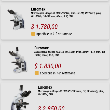
Euromex
Microscopio iScope IS.1152-PLi/TM, bino, HF, ZN, INFINITY, plan,
40x-1000x, 10x/22 mm, iCare, 3 W, LED
$ 1.780,00
spedibile in
1-2 settimane
Euromex
Microscopio iScope IS.1153-EPLi/SLC, trino, INFINITY, e-plan, 40x-
1000x, iCare, SLC, LED
$ 1.830,00
spedibile in
1-2 settimane
Euromex
Microscopio iScope IS.1153-PLi/DF, trino, HF, DF, infinity, plan,
40-1000x, LED
$ 2.850,00