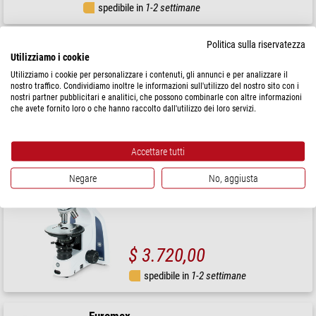
spedibile in
1-2 settimane
Politica sulla riservatezza
Euromex
Utilizziamo i cookie
Microscopio iScope IS.1153-EPL, trino, DIN, e-plan, 40x-1000x,
iCare, LED
Utilizziamo i cookie per personalizzare i contenuti, gli annunci e per analizzare il
nostro traffico. Condividiamo inoltre le informazioni sull'utilizzo del nostro sito con i
nostri partner pubblicitari e analitici, che possono combinarle con altre informazioni
$ 1.390,00
che avete fornito loro o che hanno raccolto dall'utilizzo dei loro servizi.
spedibile in
1-2 settimane
Accettare tutti
Euromex
Negare
No, aggiusta
Microscopio iScope, IS.1052-PLPOLi, bino
$ 3.720,00
spedibile in
1-2 settimane