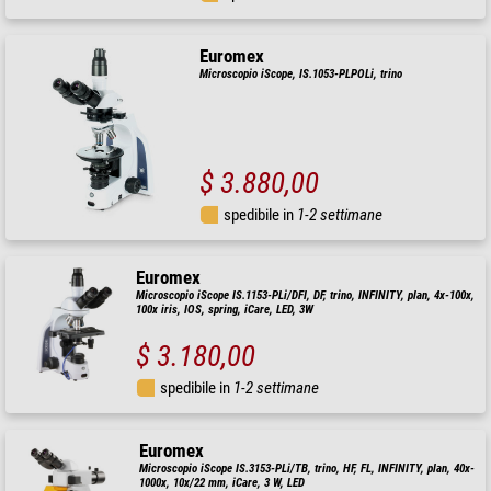
Euromex
Microscopio iScope, IS.1053-PLPOLi, trino
$ 3.880,00
spedibile in
1-2 settimane
Euromex
Microscopio iScope IS.1153-PLi/DFI, DF, trino, INFINITY, plan, 4x-100x,
100x iris, IOS, spring, iCare, LED, 3W
$ 3.180,00
spedibile in
1-2 settimane
Euromex
Microscopio iScope IS.3153-PLi/TB, trino, HF, FL, INFINITY, plan, 40x-
1000x, 10x/22 mm, iCare, 3 W, LED