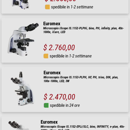
spedibile in
1-2 settimane
Euromex
Microscopio iScope IS.1152-PLPHi, bino, PH, infinity, plan, 40x-
1000x, iCare, LED
$ 2.760,00
spedibile in
1-2 settimane
Euromex
Microscopio iScope IS.1153-PLPH, HF, PH, trino, DIN, plan,
100x-1000x, LED, 3W
$ 2.470,00
spedibile in
24 ore
Euromex
Microscopio iScope IS.1152-EPLi/SLC, bino, INFINITY, e-plan, 40x-