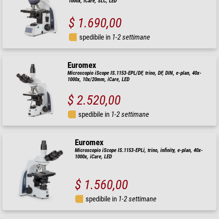
1000x, iCare, SLC, LED
$ 1.690,00
spedibile in
1-2 settimane
Euromex
Microscopio iScope IS.1153-EPL/DF, trino, DF, DIN, e-plan, 40x-
1000x, 10x/20mm, iCare, LED
$ 2.520,00
spedibile in
1-2 settimane
Euromex
Microscopio iScope IS.1153-EPLi, trino, infinity, e-plan, 40x-
1000x, iCare, LED
$ 1.560,00
spedibile in
1-2 settimane