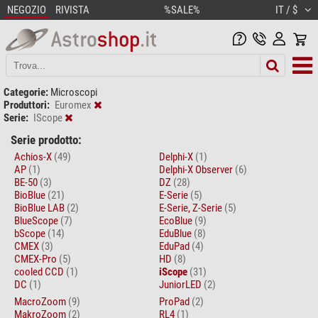
NEGOZIO
RIVISTA
%SALE%
IT / $
Categorie:
Microscopi
Produttori:
Euromex
Serie:
IScope
Serie prodotto:
Achios-X
(49)
Delphi-X
(1)
AP
(1)
Delphi-X Observer
(6)
BE-50
(3)
DZ
(28)
BioBlue
(21)
E-Serie
(5)
BioBlue LAB
(2)
E-Serie, Z-Serie
(5)
BlueScope
(7)
EcoBlue
(9)
bScope
(14)
EduBlue
(8)
CMEX
(3)
EduPad
(4)
CMEX-Pro
(5)
HD
(8)
cooled CCD
(1)
iScope
(31)
DC
(1)
JuniorLED
(2)
MacroZoom
(9)
ProPad
(2)
MakroZoom
(2)
RL4
(1)