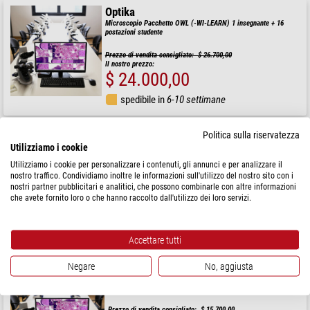
Optika
Microscopio Pacchetto OWL (-WI-LEARN) 1 insegnante + 16
postazioni studente
Prezzo di vendita consigliato: $ 26.700,00
Il nostro prezzo:
$ 24.000,00
spedibile in
6-10 settimane
Politica sulla riservatezza
Optika
Utilizziamo i cookie
Microscopio Pacchetto OWL (-WI-LEARN) 1 insegnante + 12
postazioni studente
Utilizziamo i cookie per personalizzare i contenuti, gli annunci e per analizzare il
nostro traffico. Condividiamo inoltre le informazioni sull'utilizzo del nostro sito con i
Prezzo di vendita consigliato: $ 21.200,00
nostri partner pubblicitari e analitici, che possono combinarle con altre informazioni
Il nostro prezzo:
che avete fornito loro o che hanno raccolto dall'utilizzo dei loro servizi.
$ 19.000,00
spedibile in
6-10 settimane
Accettare tutti
Optika
Negare
No, aggiusta
Microscopio Pacchetto OWL (-WI-LEARN) 1 insegnante + 8
stazioni studente
Prezzo di vendita consigliato: $ 15.700,00