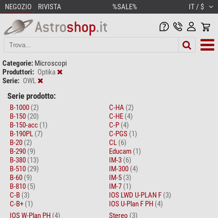
NEGOZIO
RIVISTA
%SALE%
IT / $
Categorie:
Microscopi
Produttori:
Optika
Serie:
OWL
Serie prodotto:
B-1000
(2)
C-HA
(2)
B-150
(20)
C-HE
(4)
B-150-acc
(1)
C-P
(4)
B-190PL
(7)
C-PGS
(1)
B-20
(2)
CL
(6)
B-290
(9)
Educam
(1)
B-380
(13)
IM-3
(6)
B-510
(29)
IM-300
(4)
B-60
(9)
IM-5
(3)
B-810
(5)
IM-7
(1)
C-B
(3)
IOS LWD U-PLAN F
(3)
C-B+
(1)
IOS U-Plan F PH
(4)
IOS W-Plan PH
(4)
Stereo
(3)