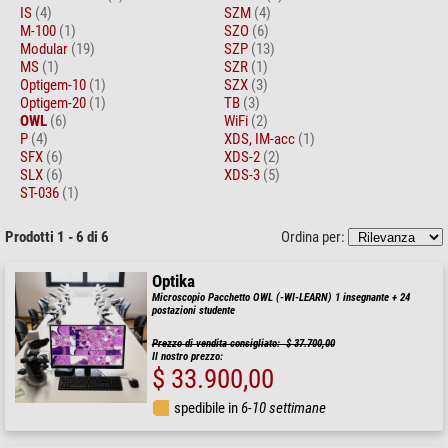
IS
(4)
SZM
(4)
M-100
(1)
SZO
(6)
Modular
(19)
SZP
(13)
MS
(1)
SZR
(1)
Optigem-10
(1)
SZX
(3)
Optigem-20
(1)
TB
(3)
OWL
(6)
WiFi
(2)
P
(4)
XDS, IM-acc
(1)
SFX
(6)
XDS-2
(2)
SLX
(6)
XDS-3
(5)
ST-036
(1)
Prodotti 1 - 6 di 6
Ordina per:
Optika
Microscopio Pacchetto OWL (-WI-LEARN) 1 insegnante + 24
postazioni studente
Prezzo di vendita consigliato: $ 37.700,00
Il nostro prezzo:
$ 33.900,00
spedibile in
6-10 settimane