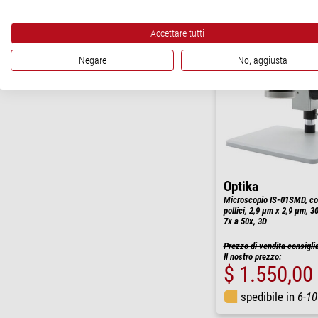
Accettare tutti
Negare
No, aggiusta
Optika
Microscopio IS-01SMD, co
pollici, 2,9 µm x 2,9 µm, 3
7x a 50x, 3D
Prezzo di vendita consigli
Il nostro prezzo:
$ 1.550,00
spedibile in
6-10