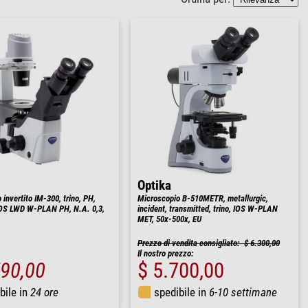
Optika
invertito IM-300, trino, PH,
Microscopio B-510METR, metallurgic,
IOS LWD W-PLAN PH, N.A. 0,3,
incident, transmitted, trino, IOS W-PLAN
MET, 50x-500x, EU
Prezzo di vendita consigliato: $ 6.300,00
Il nostro prezzo:
790,00
$ 5.700,00
bile in
24 ore
spedibile in
6-10 settimane