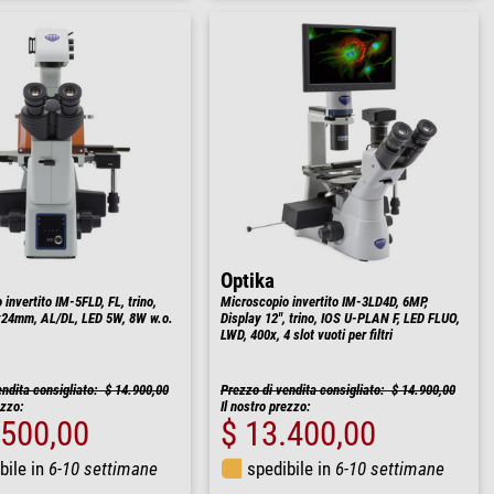
Optika
invertito IM-5FLD, FL, trino,
Microscopio invertito IM-3LD4D, 6MP,
x24mm, AL/DL, LED 5W, 8W w.o.
Display 12", trino, IOS U-PLAN F, LED FLUO,
LWD, 400x, 4 slot vuoti per filtri
endita consigliato: $ 14.900,00
Prezzo di vendita consigliato: $ 14.900,00
ezzo:
Il nostro prezzo:
.500,00
$ 13.400,00
bile in
6-10 settimane
spedibile in
6-10 settimane