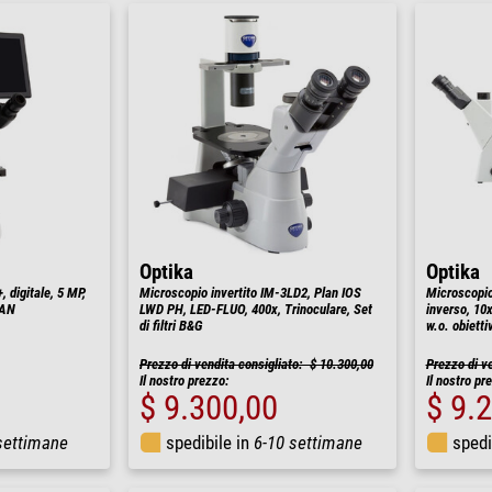
Optika
Optika
 digitale, 5 MP,
Microscopio invertito IM-3LD2, Plan IOS
Microscopio
LAN
LWD PH, LED-FLUO, 400x, Trinoculare, Set
inverso, 1
di filtri B&G
w.o. obiettiv
Prezzo di vendita consigliato: $ 10.300,00
Prezzo di v
Il nostro prezzo:
Il nostro pr
$ 9.300,00
$ 9.
settimane
spedibile in
6-10 settimane
spedi