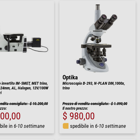
Optika
 invertito IM-5MET, MET trino,
Microscopio B-293, N-PLAN DIN,1000x,
0x24mm, AL, Halogen, 12V/100W
trino
i
endita consigliato: $ 10.200,00
Prezzo di vendita consigliato: $ 1.090,00
ezzo:
Il nostro prezzo:
200,00
$ 980,00
bile in
6-10 settimane
spedibile in
6-10 settimane