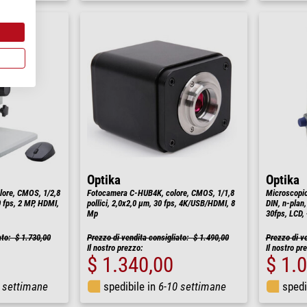
Optika
Optika
lore, CMOS, 1/2,8
Fotocamera C-HUB4K, colore, CMOS, 1/1,8
Microscopio
0 fps, 2 MP, HDMI,
pollici, 2,0x2,0 µm, 30 fps, 4K/USB/HDMI, 8
DIN, n-plan
Mp
30fps, LCD, 
ato: $ 1.730,00
Prezzo di vendita consigliato: $ 1.490,00
Prezzo di v
Il nostro prezzo:
Il nostro pr
$ 1.340,00
$ 1.
 settimane
spedibile in
6-10 settimane
spedi