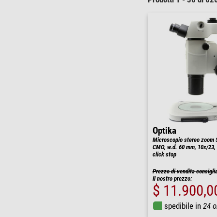
Optika
Microscopio stereo zoom S
CMO, w.d. 60 mm, 10x/23, 
click stop
Prezzo di vendita consigli
Il nostro prezzo:
$ 11.900,0
spedibile in
24 o