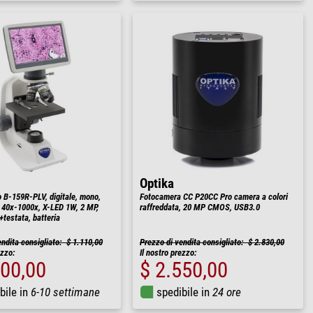
Optika
 B-159R-PLV, digitale, mono,
Fotocamera CC P20CC Pro camera a colori
, 40x-1000x, X-LED 1W, 2 MP,
raffreddata, 20 MP CMOS, USB3.0
+testata, batteria
endita consigliato: $ 1.110,00
Prezzo di vendita consigliato: $ 2.830,00
ezzo:
Il nostro prezzo:
000,00
$ 2.550,00
bile in
6-10 settimane
spedibile in
24 ore