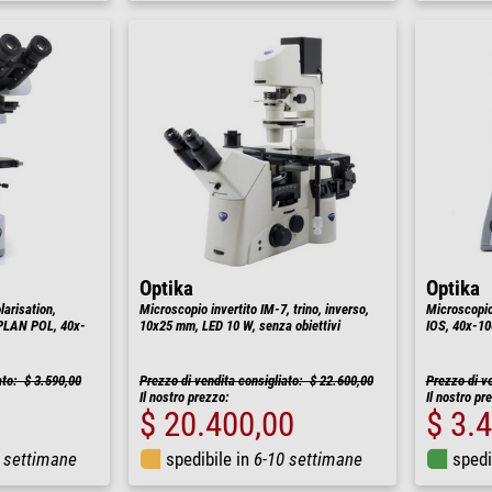
Optika
Optika
arisation,
Microscopio invertito IM-7, trino, inverso,
Microscopio
-PLAN POL, 40x-
10x25 mm, LED 10 W, senza obiettivi
IOS, 40x-100
ato: $ 3.590,00
Prezzo di vendita consigliato: $ 22.600,00
Prezzo di v
Il nostro prezzo:
Il nostro pr
$ 20.400,00
$ 3.
 settimane
spedibile in
6-10 settimane
spedi