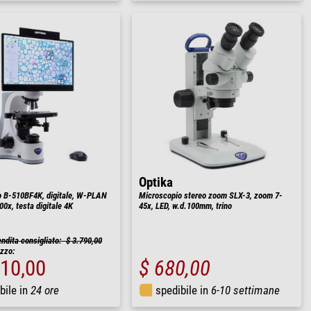
Optika
 B-510BF4K, digitale, W-PLAN
Microscopio stereo zoom SLX-3, zoom 7-
0x, testa digitale 4K
45x, LED, w.d.100mm, trino
endita consigliato: $ 3.790,00
ezzo:
410,00
$ 680,00
bile in
24 ore
spedibile in
6-10 settimane