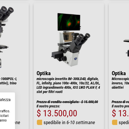
Optika
Optika
-1000POL-I,
microscopio invertito IM-300LD4D, digitale,
Microscopio 
tivi), trino
FL, infinity, piano 100x-400x, 10x/22, AL/DL,
inverso, 10
LED ingrandimento 400x, IOS LWD PLAN F, 4
obiettivi
slot per filtri vuoti
rvatezza
Prezzo di vendita consigliato: $ 15.000,00
Prezzo di v
Il nostro prezzo:
Il nostro pr
0
$ 13.500,00
$ 13
raffico.
icitari
hanno
 settimane
spedibile in
6-10 settimane
spedi