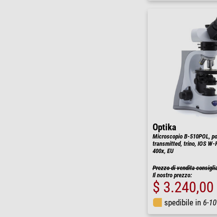
Optika
Microscopio B-510POL, pol
transmitted, trino, IOS W
400x, EU
Prezzo di vendita consigli
Il nostro prezzo:
$ 3.240,00
spedibile in
6-10