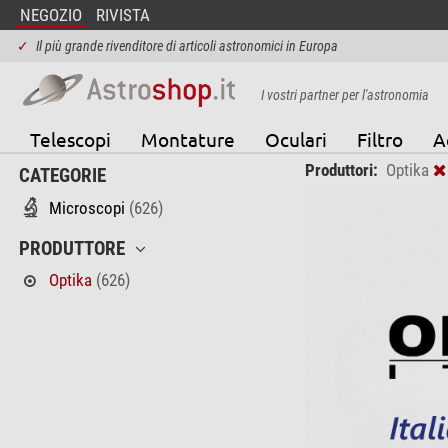
NEGOZIO
RIVISTA
✓
Il più grande rivenditore di articoli astronomici in Europa
I vostri partner per l'astronomia
Telescopi
Montature
Oculari
Filtro
A
Produttori:
Optika
CATEGORIE
Microscopi
(626)
PRODUTTORE
Optika
(626)