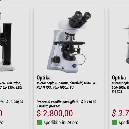
Optika
Optika
ZR-180, trino,
Microscopio B-510DK, darkfield, trino, W-
Microscopio 
7,5x-135x, LED,
PLAN IOS, 40x-1000x, EU
100-400x, 
X-LED8
ato: $ 13.200,00
Prezzo di vendita consigliato: $ 3.110,00
Il nostro prezzo:
0
$ 2.800,00
$ 3.
re
spedibile in
24 ore
spedi