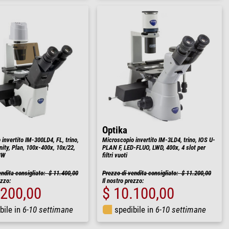
Optika
invertito IM-300LD4, FL, trino,
Microscopio invertito IM-3LD4, trino, IOS U-
inity, Plan, 100x-400x, 10x/22,
PLAN F, LED-FLUO, LWD, 400x, 4 slot per
 8W
filtri vuoti
endita consigliato: $ 11.400,00
Prezzo di vendita consigliato: $ 11.200,00
ezzo:
Il nostro prezzo:
.200,00
$ 10.100,00
bile in
6-10 settimane
spedibile in
6-10 settimane