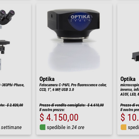
Optika
Optika
B-383Phi-Phase,
Fotocamera C-P6FL Pro fluorescence color,
microscopio 
CCD, 1", 6 MP, USB 3.0
inverso, inf
Al/Dl, LED,
ato: $ 2.820,00
Prezzo di vendita consigliato: $ 4.610,00
Prezzo di v
Il nostro prezzo:
Il nostro pr
$ 4.150,00
$ 10
 settimane
spedibile in
24 ore
spedi