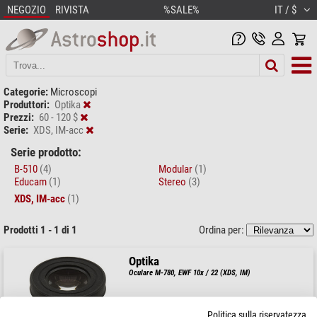
NEGOZIO
RIVISTA
%SALE%
IT / $
Categorie:
Microscopi
Produttori:
Optika
Prezzi:
60 - 120 $
Serie:
XDS, IM-acc
Serie prodotto:
B-510
(4)
Modular
(1)
Educam
(1)
Stereo
(3)
XDS, IM-acc
(1)
Prodotti 1 - 1 di 1
Ordina per:
Optika
Oculare M-780, EWF 10x / 22 (XDS, IM)
Politica sulla riservatezza