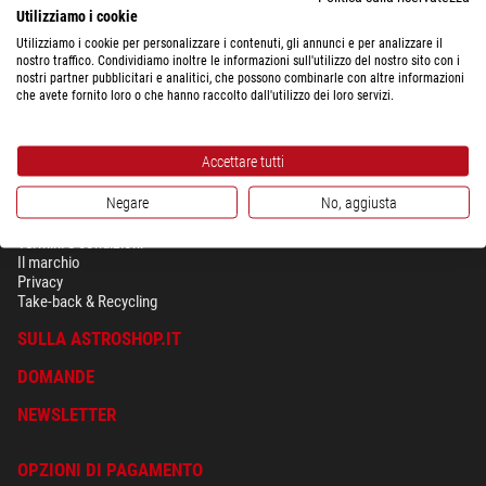
Utilizziamo i cookie
$ 100,00
Utilizziamo i cookie per personalizzare i contenuti, gli annunci e per analizzare il
nostro traffico. Condividiamo inoltre le informazioni sull'utilizzo del nostro sito con i
spedibile in
6-10 settimane
nostri partner pubblicitari e analitici, che possono combinarle con altre informazioni
che avete fornito loro o che hanno raccolto dall'utilizzo dei loro servizi.
Accettare tutti
Negare
No, aggiusta
SICUREZZA & PRIVACY
Termini e condizioni
Il marchio
Privacy
Take-back & Recycling
SULLA ASTROSHOP.IT
DOMANDE
NEWSLETTER
OPZIONI DI PAGAMENTO