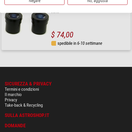
Negare
No, aggiusta
Optika
Oculare Oculari (coppia) ST-003 WF15x/15mm per serie
Stereo
$ 74,00
spedibile in
6-10 settimane
SICUREZZA & PRIVACY
Termini e condizioni
Il marchio
Privacy
Take-back & Recycling
SULLA ASTROSHOP.IT
DOMANDE