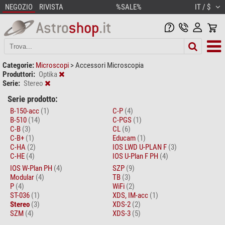
NEGOZIO
RIVISTA
%SALE%
IT / $
Categorie:
Microscopi
>
Accessori Microscopia
Produttori:
Optika
Serie:
Stereo
Serie prodotto:
B-150-acc
(1)
C-P
(4)
B-510
(14)
C-PGS
(1)
C-B
(3)
CL
(6)
C-B+
(1)
Educam
(1)
C-HA
(2)
IOS LWD U-PLAN F
(3)
C-HE
(4)
IOS U-Plan F PH
(4)
IOS W-Plan PH
(4)
SZP
(9)
Modular
(4)
TB
(3)
P
(4)
WiFi
(2)
ST-036
(1)
XDS, IM-acc
(1)
Stereo
(3)
XDS-2
(2)
SZM
(4)
XDS-3
(5)