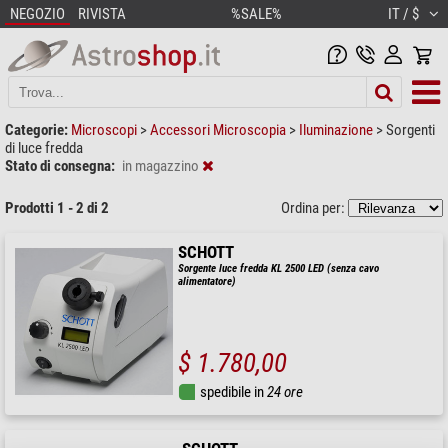
NEGOZIO
RIVISTA
%SALE%
IT / $
Categorie:
Microscopi
>
Accessori Microscopia
>
Iluminazione
>
Sorgenti
di luce fredda
Stato di consegna:
in magazzino
Prodotti 1 - 2 di 2
Ordina per:
SCHOTT
Sorgente luce fredda KL 2500 LED (senza cavo
alimentatore)
$ 1.780,00
spedibile in
24 ore