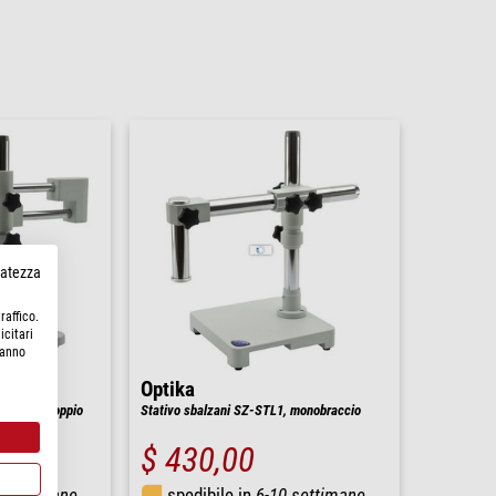
rvatezza
raffico.
icitari
hanno
Optika
 braccio doppio
Stativo sbalzani SZ-STL1, monobraccio
$ 430,00
 settimane
spedibile in
6-10 settimane