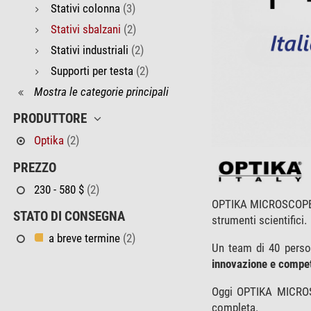
Stativi colonna
(3)
Stativi sbalzani
(2)
Stativi industriali
(2)
Supporti per testa
(2)
Mostra le categorie principali
PRODUTTORE
Optika
(2)
PREZZO
230 - 580 $
(2)
OPTIKA MICROSCOPE
STATO DI CONSEGNA
strumenti scientifici.
a breve termine
(2)
Un team di 40 person
innovazione e competi
Oggi OPTIKA MICROS
completa.