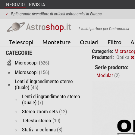
NEGOZIO
RIVISTA
✓
Il più grande rivenditore di articoli astronomici in Europa
I vostri partner per l'astronomia
Telescopi
Montature
Oculari
Filtro
A
Categorie:
Microsco
CATEGORIE
Produttori:
Optika
Microscopi
(626)
Serie prodotto:
Microscopi
(156)
Modular
(2)
Lenti d`ingrandimento stereo
(Duale)
(46)
Lenti d`ingrandimento stereo
(Duale)
(7)
Stereo zoom sets
(12)
Tetesta stereo
(10)
Stativi a colonna
(8)