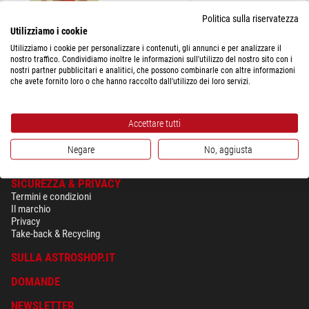
Supporto per scatola di controllo manuale SynScan easy-
loop
Politica sulla riservatezza
Utilizziamo i cookie
Utilizziamo i cookie per personalizzare i contenuti, gli annunci e per analizzare il
nostro traffico. Condividiamo inoltre le informazioni sull'utilizzo del nostro sito con i
$ 26,90
nostri partner pubblicitari e analitici, che possono combinarle con altre informazioni
che avete fornito loro o che hanno raccolto dall'utilizzo dei loro servizi.
spedibile in
3-5 settimane
Accettare tutti
Negare
No, aggiusta
SICUREZZA & PRIVACY
Termini e condizioni
Il marchio
Privacy
Take-back & Recycling
SULLA ASTROSHOP.IT
DOMANDE
NEWSLETTER