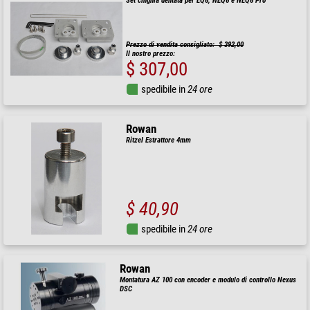
Set cinghia dentata per EQ6, NEQ6 e NEQ6 Pro
Prezzo di vendita consigliato: $ 392,00
Il nostro prezzo:
$ 307,00
spedibile in
24 ore
Rowan
Ritzel Estrattore 4mm
$ 40,90
spedibile in
24 ore
Rowan
Montatura AZ 100 con encoder e modulo di controllo Nexus
DSC