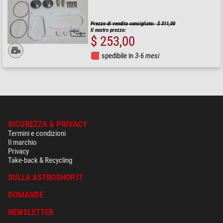
Prezzo di vendita consigliato: $ 311,00
Il nostro prezzo:
$ 253,00
spedibile in
3-6 mesi
SICUREZZA & PRIVACY
Termini e condizioni
Il marchio
Privacy
Take-back & Recycling
SULLA ASTROSHOP.IT
DOMANDE
NEWSLETTER