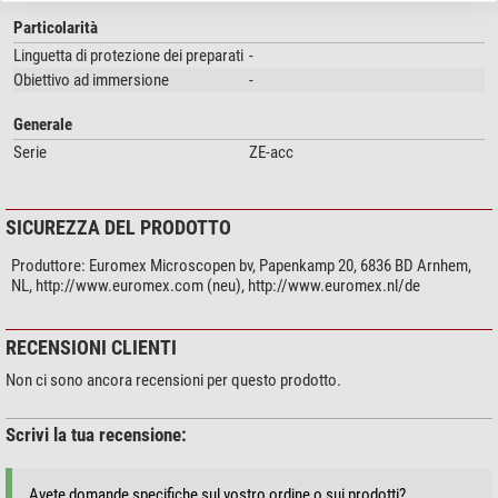
Particolarità
Linguetta di protezione dei preparati
-
Obiettivo ad immersione
-
Generale
Serie
ZE-acc
SICUREZZA DEL PRODOTTO
Produttore:
Euromex Microscopen bv, Papenkamp 20, 6836 BD Arnhem,
NL, http://www.euromex.com (neu), http://www.euromex.nl/de
RECENSIONI CLIENTI
Non ci sono ancora recensioni per questo prodotto.
Scrivi la tua recensione:
Avete domande specifiche sul vostro ordine o sui prodotti?