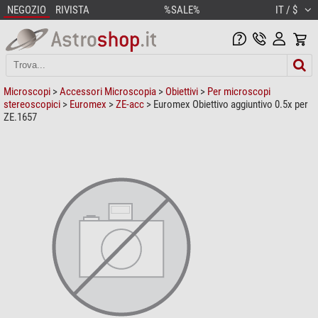
NEGOZIO
RIVISTA
%SALE%
IT / $
Microscopi
>
Accessori Microscopia
>
Obiettivi
>
Per microscopi
stereoscopici
>
Euromex
>
ZE-acc
> Euromex Obiettivo aggiuntivo 0.5x per
ZE.1657