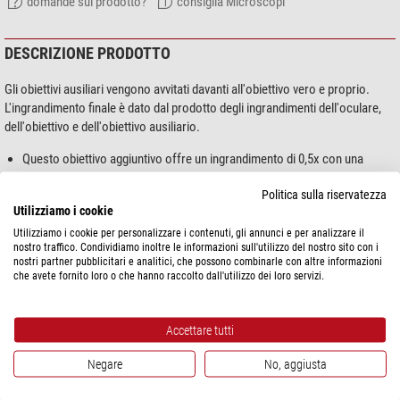
domande sul prodotto?
consiglia Microscopi
DESCRIZIONE PRODOTTO
Gli obiettivi ausiliari vengono avvitati davanti all'obiettivo vero e proprio.
L'ingrandimento finale è dato dal prodotto degli ingrandimenti dell'oculare,
dell'obiettivo e dell'obiettivo ausiliario.
Questo obiettivo aggiuntivo offre un ingrandimento di 0,5x con una
distanza di lavoro di 174 mm.
Politica sulla riservatezza
Da utilizzare con il microscopio Euromex ZE.1657.
Utilizziamo i cookie
Utilizziamo i cookie per personalizzare i contenuti, gli annunci e per analizzare il
nostro traffico. Condividiamo inoltre le informazioni sull'utilizzo del nostro sito con i
nostri partner pubblicitari e analitici, che possono combinarle con altre informazioni
mostra di più...
che avete fornito loro o che hanno raccolto dall'utilizzo dei loro servizi.
SPECIFICHE
Accettare tutti
Prestazioni
Negare
No, aggiusta
Scala di rappresentazione
0,5