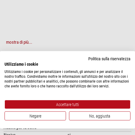
mostra di più...
Politica sulla riservatezza
SPECIFICHE
Utilizziamo i cookie
Utilizziamo i cookie per personalizzare i contenuti, gli annunci e per analizzare il
Prestazioni
nostro traffico. Condividiamo inoltre le informazioni sull'utilizzo del nostro sito con i
nostri partner pubblicitari e analitici, che possono combinarle con altre informazioni
Scala di rappresentazione
15
che avete fornito loro o che hanno raccolto dall'utilizzo dei loro servizi.
Valore del campo visivo
16
Particolarità
Accettare tutti
Linguetta di protezione dei preparati
-
Obiettivo ad immersione
-
Negare
No, aggiusta
Adatto per la serie