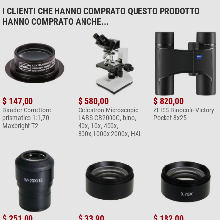
I CLIENTI CHE HANNO COMPRATO QUESTO PRODOTTO
HANNO COMPRATO ANCHE...
$ 147,00
$ 580,00
$ 820,00
Baader Correttore
Celestron Microscopio
ZEISS Binocolo Victory
prismatico 1:1,70
LABS CB2000C, bino,
Pocket 8x25
Maxbright T2
40x, 10x, 400x,
800x,1000x 2000x, HAL
$ 251,00
$ 33,90
$ 182,00