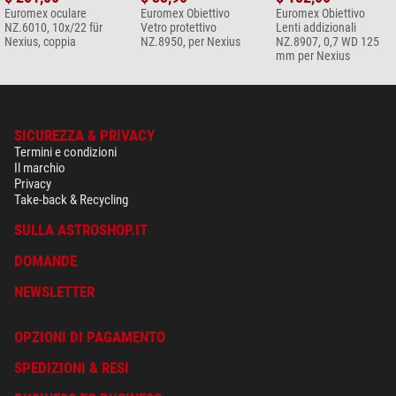
Euromex oculare
Euromex Obiettivo
Euromex Obiettivo
NZ.6010, 10x/22 für
Vetro protettivo
Lenti addizionali
Nexius, coppia
NZ.8950, per Nexius
NZ.8907, 0,7 WD 125
mm per Nexius
SICUREZZA & PRIVACY
Termini e condizioni
Il marchio
Privacy
Take-back & Recycling
SULLA ASTROSHOP.IT
DOMANDE
NEWSLETTER
OPZIONI DI PAGAMENTO
SPEDIZIONI & RESI