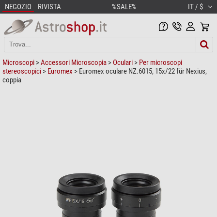
NEGOZIO
RIVISTA
%SALE%
IT / $
Microscopi
>
Accessori Microscopia
>
Oculari
>
Per microscopi
stereoscopici
>
Euromex
> Euromex oculare NZ.6015, 15x/22 für Nexius,
coppia