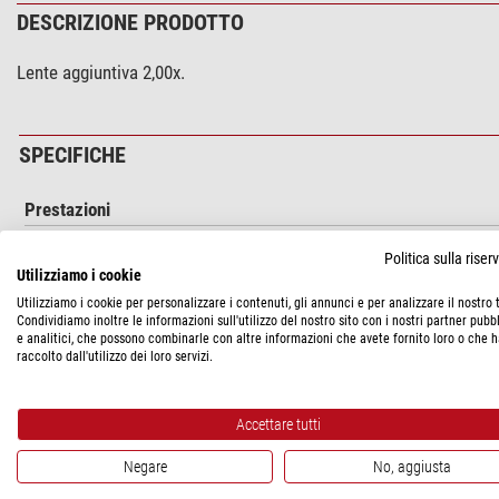
DESCRIZIONE PRODOTTO
Lente aggiuntiva 2,00x.
SPECIFICHE
Prestazioni
Scala di rappresentazione
Politica sulla rise
Utilizziamo i cookie
Particolarità
Utilizziamo i cookie per personalizzare i contenuti, gli annunci e per analizzare il nostro t
Obiettivo ad immersione
Condividiamo inoltre le informazioni sull'utilizzo del nostro sito con i nostri partner pubbl
e analitici, che possono combinarle con altre informazioni che avete fornito loro o che 
Linguetta di protezione dei preparati
raccolto dall'utilizzo dei loro servizi.
Generale
Serie
Accettare tutti
Negare
No, aggiusta
SICUREZZA DEL PRODOTTO