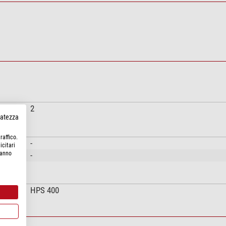
2
rvatezza
raffico.
-
icitari
hanno
-
HPS 400