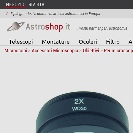
NEGOZIO
RIVISTA
✓
Il più grande rivenditore di articoli astronomici in Europa
I vostri partner per l'astronomia
Telescopi
Montature
Oculari
Filtro
A
Microscopi
>
Accessori Microscopia
>
Obiettivi
>
Per microscop