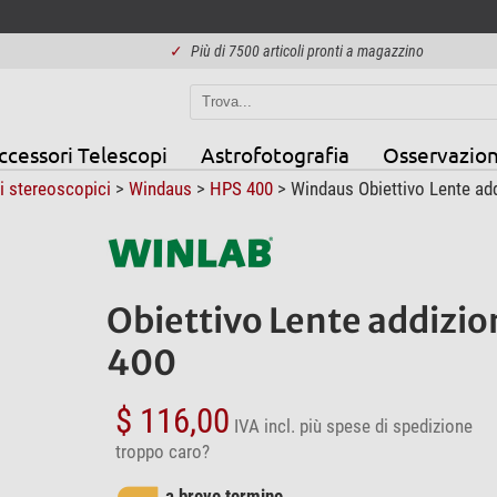
✓
Più di 7500 articoli pronti a magazzino
ccessori Telescopi
Astrofotografia
Osservazion
i stereoscopici
>
Windaus
>
HPS 400
> Windaus Obiettivo Lente add
Obiettivo Lente addizio
400
$ 116,00
IVA incl.
più spese di spedizione
troppo caro?
a breve termine