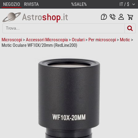
NEGOZIO
RIVISTA
%SALE%
IT / $
Microscopi
>
Accessori Microscopia
>
Oculari
>
Per microscopi
>
Motic
>
Motic Oculare WF10X/20mm (RedLine200)