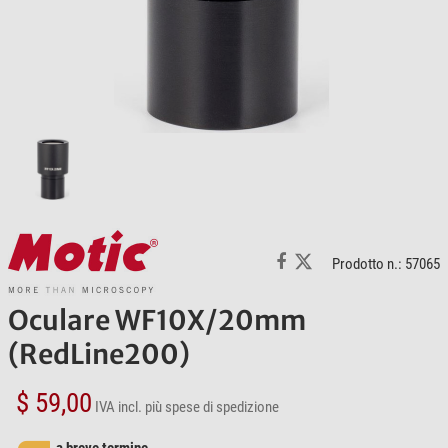
Prodotto n.: 57065
Oculare WF10X/20mm
(RedLine200)
$ 59,00
IVA incl.
più spese di spedizione