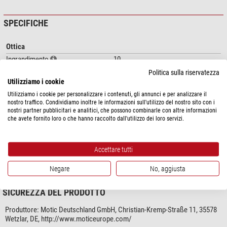
SPECIFICHE
Ottica
Ingrandimento
10
Politica sulla riservatezza
Prestazioni
Utilizziamo i cookie
Valore del campo visivo
20
Utilizziamo i cookie per personalizzare i contenuti, gli annunci e per analizzare il
nostro traffico. Condividiamo inoltre le informazioni sull'utilizzo del nostro sito con i
nostri partner pubblicitari e analitici, che possono combinarle con altre informazioni
Adatto per la serie
che avete fornito loro o che hanno raccolto dall'utilizzo dei loro servizi.
RedLine 200
si
Varie
Accettare tutti
Codice prodotto del fornitore
12220145
Negare
No, aggiusta
SICUREZZA DEL PRODOTTO
Produttore:
Motic Deutschland GmbH, Christian-Kremp-Straße 11, 35578
Wetzlar, DE, http://www.moticeurope.com/