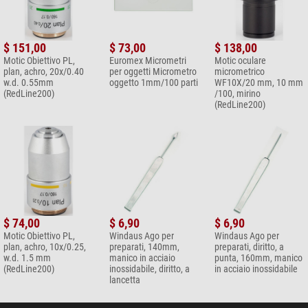
$ 151,00
$ 73,00
$ 138,00
Motic Obiettivo PL,
Euromex Micrometri
Motic oculare
plan, achro, 20x/0.40
per oggetti Micrometro
micrometrico
w.d. 0.55mm
oggetto 1mm/100 parti
WF10X/20 mm, 10 mm
(RedLine200)
/100, mirino
(RedLine200)
$ 74,00
$ 6,90
$ 6,90
Motic Obiettivo PL,
Windaus Ago per
Windaus Ago per
plan, achro, 10x/0.25,
preparati, 140mm,
preparati, diritto, a
w.d. 1.5 mm
manico in acciaio
punta, 160mm, manico
(RedLine200)
inossidabile, diritto, a
in acciaio inossidabile
lancetta