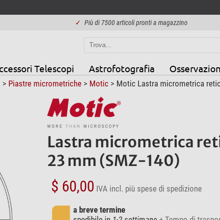
✓
Più di 7500 articoli pronti a magazzino
ccessori Telescopi
Astrofotografia
Osservazion
a
>
Piastre micrometriche
>
Motic
> Motic Lastra micrometrica reti
Lastra micrometrica ret
23 mm (SMZ-140)
$ 60,00
IVA incl.
più spese di spedizione
a breve termine
spedibile in
1-2 settimane
+ Tempo di traspo