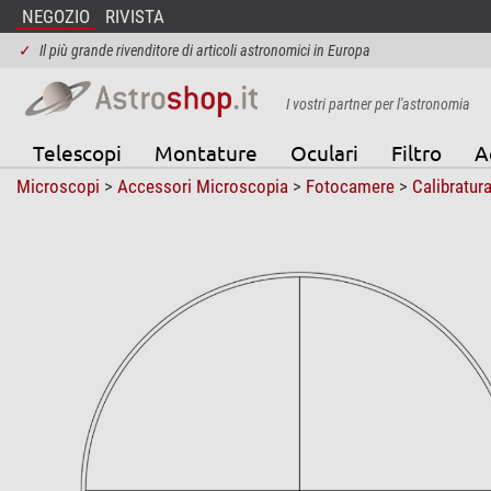
NEGOZIO
RIVISTA
✓
Il più grande rivenditore di articoli astronomici in Europa
I vostri partner per l'astronomia
Telescopi
Montature
Oculari
Filtro
A
Microscopi
>
Accessori Microscopia
>
Fotocamere
>
Calibratur