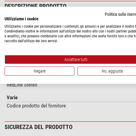
DESCRIZIONE PRODOTTO
Politica sulla rise
Utilizziamo i cookie
reticolo, 140/14 mm, mirino, Ø 23 mm (SMZ-140)
Utilizziamo i cookie per personalizzare i contenuti, gli annunci e per analizzare il nostro t
Compatibile con le serie:
S-10, S-20, ST-30, RED30, SMZ-140, SM
Condividiamo inoltre le informazioni sull'utilizzo del nostro sito con i nostri partner pubbl
e analitici, che possono combinarle con altre informazioni che avete fornito loro o che 
raccolto dall'utilizzo dei loro servizi.
SPECIFICHE
Accettare tutti
Adatto per la serie
Negare
No, aggiusta
SMZ-140
RedLine Stereo
Varie
Codice prodotto del fornitore
SICUREZZA DEL PRODOTTO