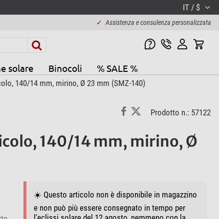
IT / $
✓
Assistenza e consulenza personalizzata
e solare
Binocoli
% SALE %
colo, 140/14 mm, mirino, Ø 23 mm (SMZ-140)
Prodotto n.: 57122
icolo, 140/14 mm, mirino, Ø
☀️ Questo articolo non è disponibile in magazzino
e non può più essere consegnato in tempo per
l'eclissi solare del 12 agosto, nemmeno con la
rto