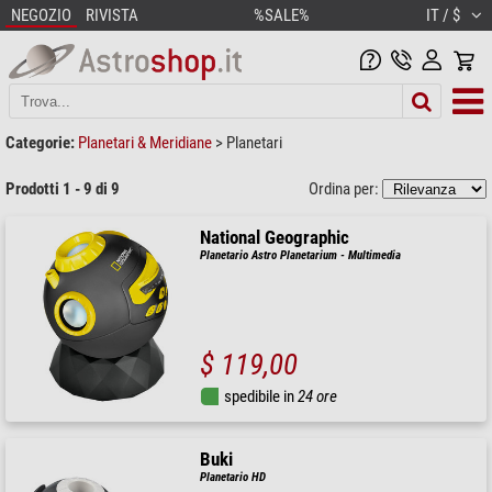
NEGOZIO
RIVISTA
%SALE%
IT / $
Categorie:
Planetari & Meridiane
>
Planetari
Prodotti 1 - 9 di 9
Ordina per:
National Geographic
Planetario Astro Planetarium - Multimedia
$ 119,00
spedibile in
24 ore
Buki
Planetario HD