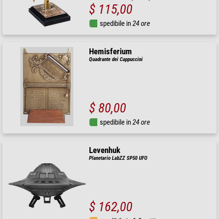
$ 115,00
spedibile in
24 ore
Hemisferium
Quadrante dei Cappuccini
$ 80,00
spedibile in
24 ore
Levenhuk
Planetario LabZZ SP50 UFO
$ 162,00