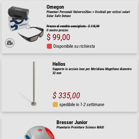
Omegon
Planetari Personali Universe2Go+ + Occhiali per eclissi solari
Solar Safe Deluxe
Prezzo di vendita consigliato: $ 118,90
Il nostro prezzo:
$ 99,00
Disponibile
su richiesta
Helios
Supporto in acciaio inox per Meridiana Magellano diametro
32 mm
$ 335,00
spedibile in
1-2 settimane
Bresser Junior
Planetario Proiettore Science MAXI