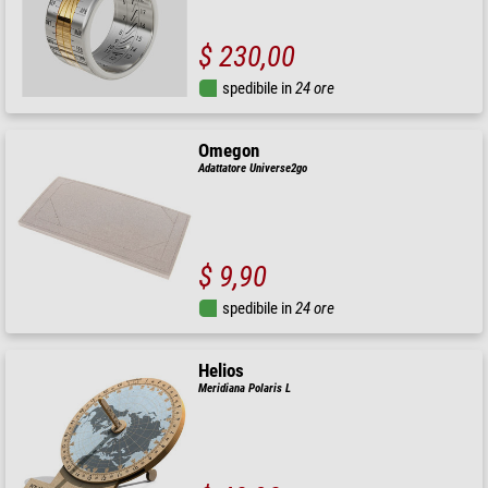
$ 230,00
spedibile in
24 ore
Omegon
Adattatore Universe2go
$ 9,90
spedibile in
24 ore
Helios
Meridiana Polaris L