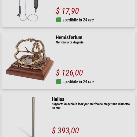
$ 17,90
spedibile in
24 ore
Hemisferium
Meridiana di Augusta
$ 126,00
spedibile in
24 ore
Helios
Supporto in acciaio inox per Meridiana Magellano diametro
50 mm
$ 393,00