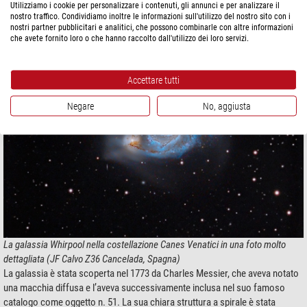
Utilizziamo i cookie per personalizzare i contenuti, gli annunci e per analizzare il
viene chiaramente catturata dalle immagini astrofotografiche:
nostro traffico. Condividiamo inoltre le informazioni sull'utilizzo del nostro sito con i
nostri partner pubblicitari e analitici, che possono combinarle con altre informazioni
che avete fornito loro o che hanno raccolto dall'utilizzo dei loro servizi.
Accettare tutti
Negare
No, aggiusta
La galassia Whirpool nella costellazione Canes Venatici in una foto molto
dettagliata (JF Calvo Z36 Cancelada, Spagna)
La galassia è stata scoperta nel 1773 da Charles Messier, che aveva notato
una macchia diffusa e l’aveva successivamente inclusa nel suo famoso
catalogo come oggetto n. 51. La sua chiara struttura a spirale è stata