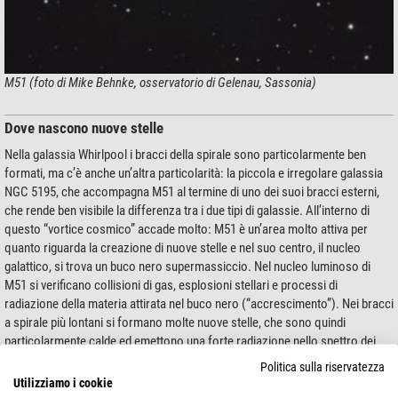
M51 (foto di Mike Behnke, osservatorio di Gelenau, Sassonia)
Dove nascono nuove stelle
Nella galassia Whirlpool i bracci della spirale sono particolarmente ben
formati, ma c’è anche un’altra particolarità: la piccola e irregolare galassia
NGC 5195, che accompagna M51 al termine di uno dei suoi bracci esterni,
che rende ben visibile la differenza tra i due tipi di galassie. All’interno di
questo “vortice cosmico” accade molto: M51 è un’area molto attiva per
quanto riguarda la creazione di nuove stelle e nel suo centro, il nucleo
galattico, si trova un buco nero supermassiccio. Nel nucleo luminoso di
M51 si verificano collisioni di gas, esplosioni stellari e processi di
radiazione della materia attirata nel buco nero (“accrescimento”). Nei bracci
a spirale più lontani si formano molte nuove stelle, che sono quindi
particolarmente calde ed emettono una forte radiazione nello spettro dei
colori blu e bianco.
Politica sulla riservatezza
Utilizziamo i cookie
Questa colorazione bluastra dell’elio ionizzato e dell’idrogeno fluorescente