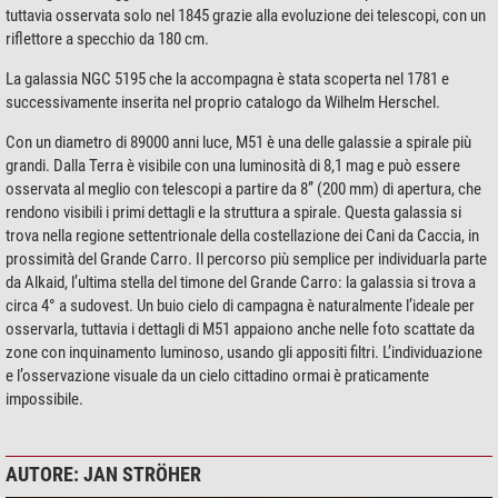
tuttavia osservata solo nel 1845 grazie alla evoluzione dei telescopi, con un
riflettore a specchio da 180 cm.
La galassia NGC 5195 che la accompagna è stata scoperta nel 1781 e
successivamente inserita nel proprio catalogo da Wilhelm Herschel.
Con un diametro di 89000 anni luce, M51 è una delle galassie a spirale più
grandi. Dalla Terra è visibile con una luminosità di 8,1 mag e può essere
osservata al meglio con telescopi a partire da 8” (200 mm) di apertura, che
rendono visibili i primi dettagli e la struttura a spirale. Questa galassia si
trova nella regione settentrionale della costellazione dei Cani da Caccia, in
prossimità del Grande Carro. Il percorso più semplice per individuarla parte
da Alkaid, l’ultima stella del timone del Grande Carro: la galassia si trova a
circa 4° a sudovest. Un buio cielo di campagna è naturalmente l’ideale per
osservarla, tuttavia i dettagli di M51 appaiono anche nelle foto scattate da
zone con inquinamento luminoso, usando gli appositi filtri. L’individuazione
e l’osservazione visuale da un cielo cittadino ormai è praticamente
impossibile.
AUTORE: JAN STRÖHER