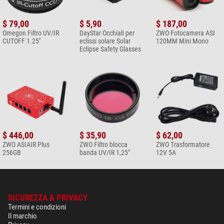
$ 79,00
$ 5,90
$ 187,00
Omegon Filtro UV/IR
DayStar Occhiali per
ZWO Fotocamera ASI
CUTOFF 1.25''
eclissi solare Solar
120MM Mini Mono
Eclipse Safety Glasses
$ 446,00
$ 35,90
$ 62,00
ZWO ASIAIR Plus
ZWO Filtro blocca
ZWO Trasformatore
256GB
banda UV/IR 1,25"
12V 5A
SICUREZZA & PRIVACY
Termini e condizioni
Il marchio