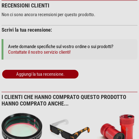
Dispersion Corrector
RECENSIONI CLIENTI
AllSky, Meteore
no
Autoguida
si
$ 169,00*
Non ci sono ancora recensioni per questo prodotto.
Luna e pianeti
si
Nebulose e Galassie
si
Scrivi la tua recensione:
+ Mostra più accessori in questa categoria: 1
Avete domande specifiche sul vostro ordine o sui prodotti?
Spettrografia & Fotometria (1)
Contattate il nostro servizio clienti!
Paton Hawksley
Spettroscopio Star Analyser
100
Aggiungi la tua recensione.
$ 217,00*
*
Tutti i prezzi includono IVA e costi di spedizione.
I CLIENTI CHE HANNO COMPRATO QUESTO PRODOTTO
HANNO COMPRATO ANCHE...