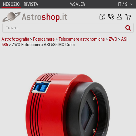
NEGOZIO
RIVISTA
%SALE%
IT / $
Astrofotografia
>
Fotocamere
>
Telecamere astronomiche
>
ZWO
>
ASI
585
> ZWO Fotocamera ASI 585 MC Color