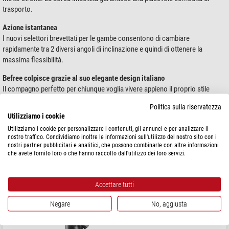
trasporto.
Azione istantanea
I nuovi selettori brevettati per le gambe consentono di cambiare
rapidamente tra 2 diversi angoli di inclinazione e quindi di ottenere la
massima flessibilità.
Befree colpisce grazie al suo elegante design italiano
Il compagno perfetto per chiunque voglia vivere appieno il proprio stile
fotografico.
Politica sulla riservatezza
Utilizziamo i cookie
Disponibili in alluminio e carbonio, con
testa a sfera
o
testa video Befree
Live
.
Utilizziamo i cookie per personalizzare i contenuti, gli annunci e per analizzare il
nostro traffico. Condividiamo inoltre le informazioni sull'utilizzo del nostro sito con i
nostri partner pubblicitari e analitici, che possono combinarle con altre informazioni
che avete fornito loro o che hanno raccolto dall'utilizzo dei loro servizi.
Prodotti 1 - 1 di 1
Ordina per:
Manfrotto
Accettare tutti
MVH400AH Befree Live
Negare
No, aggiusta