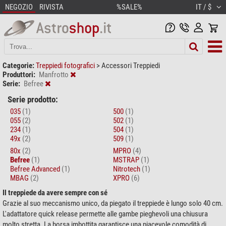
NEGOZIO
RIVISTA
%SALE%
IT / $
Categorie:
Treppiedi fotografici
>
Accessori Treppiedi
Produttori:
Manfrotto
Serie:
Befree
Serie prodotto:
035
(1)
500
(1)
055
(2)
502
(1)
234
(1)
504
(1)
49x
(2)
509
(1)
80x
(2)
MPRO
(4)
Befree
(1)
MSTRAP
(1)
Befree Advanced
(1)
Nitrotech
(1)
MBAG
(2)
XPRO
(6)
Il treppiede da avere sempre con sé
Grazie al suo meccanismo unico, da piegato il treppiede è lungo solo 40 cm.
L'adattatore quick release permette alle gambe pieghevoli una chiusura
molto stretta. La borsa imbottita garantisce una piacevole comodità di