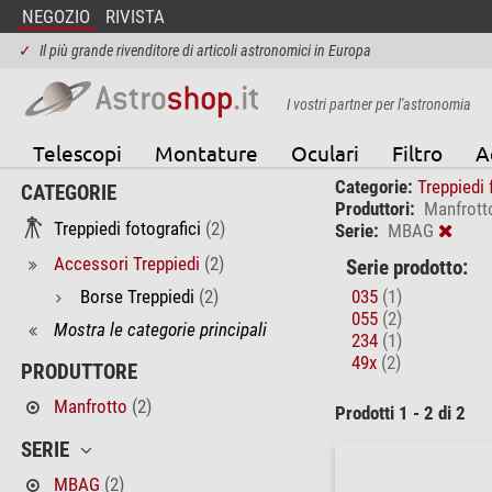
NEGOZIO
RIVISTA
✓
Il più grande rivenditore di articoli astronomici in Europa
I vostri partner per l'astronomia
Telescopi
Montature
Oculari
Filtro
A
Categorie:
Treppiedi 
CATEGORIE
Produttori:
Manfrott
Treppiedi fotografici
(2)
Serie:
MBAG
Accessori Treppiedi
(2)
Serie prodotto:
Borse Treppiedi
(2)
035
(1)
055
(2)
Mostra le categorie principali
234
(1)
49x
(2)
PRODUTTORE
Manfrotto
(2)
Prodotti 1 - 2 di 2
SERIE
MBAG
(2)