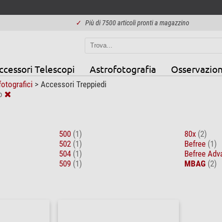
✓
Più di 7500 articoli pronti a magazzino
ccessori Telescopi
Astrofotografia
Osservazion
fotografici
>
Accessori Treppiedi
o
500
(1)
80x
(2)
502
(1)
Befree
(1)
504
(1)
Befree Ad
509
(1)
MBAG
(2)