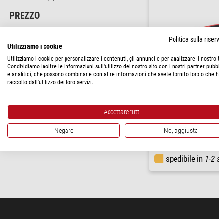
PREZZO
60 - 120 $
(2)
Politica sulla rise
Utilizziamo i cookie
STATO DI CONSEGNA
Utilizziamo i cookie per personalizzare i contenuti, gli annunci e per analizzare il nostro t
a breve termine
(2)
Condividiamo inoltre le informazioni sull'utilizzo del nostro sito con i nostri partner pubbl
e analitici, che possono combinarle con altre informazioni che avete fornito loro o che 
raccolto dall'utilizzo dei loro servizi.
Manfrotto
Borsa Treppiede MBAG70
Accettare tutti
Negare
No, aggiusta
$ 66,00
spedibile in
1-2 