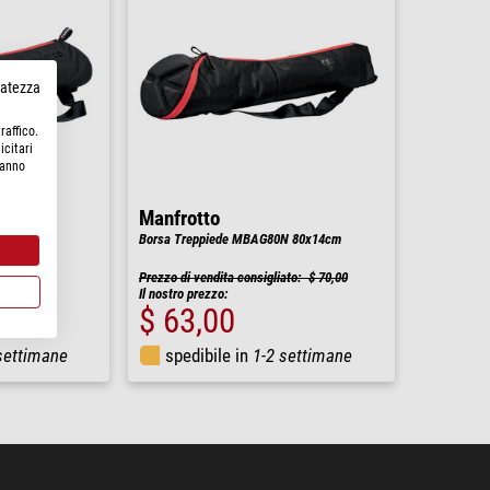
rvatezza
raffico.
icitari
hanno
Manfrotto
N 70x16cm
Borsa Treppiede MBAG80N 80x14cm
Prezzo di vendita consigliato: $ 70,00
Il nostro prezzo:
$ 63,00
settimane
spedibile in
1-2 settimane